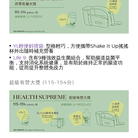
•
YL輕便斜揹袋
: 型格輕巧，方便攜帶Shake It Up搖搖
杯外出隨時補充營養
•
Life 9
: 含有9種強效益生菌組合，幫助腸道益菌平
衡，支持消化系統健康，並有助於維持正常的腸道功
能，從而提升整體免疫力
超級有營大獎 (115-154分)