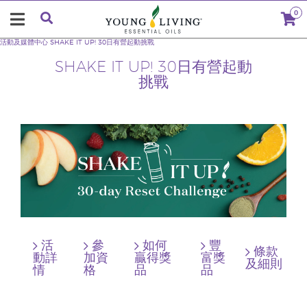
0
活動及媒體中心
SHAKE IT UP! 30日有營起動挑戰
SHAKE IT UP! 30日有營起動
挑戰
活
參
如何
豐
條款
動詳
加資
贏得獎
富獎
及細則
情
格
品
品