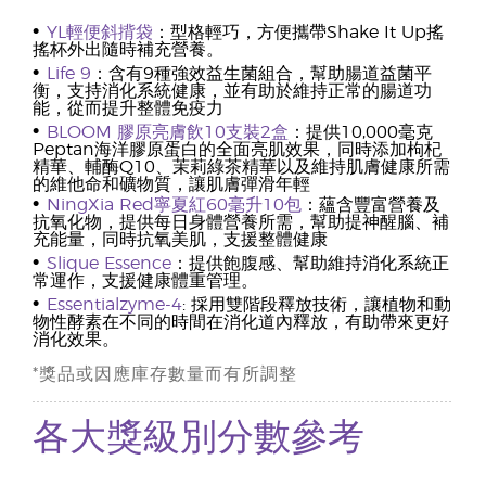
•
YL輕便斜揹袋
：型格輕巧，方便攜帶Shake It Up搖
搖杯外出隨時補充營養。
•
Life 9
：含有9種強效益生菌組合，幫助腸道益菌平
衡，支持消化系統健康，並有助於維持正常的腸道功
能，從而提升整體免疫力
•
BLOOM 膠原亮膚飲10支裝2盒
：提供10,000毫克
Peptan海洋膠原蛋白的全面亮肌效果，同時添加枸杞
精華、輔酶Q10、茉莉綠茶精華以及維持肌膚健康所需
的維他命和礦物質，讓肌膚彈滑年輕
•
NingXia Red寧夏紅60毫升10包
：蘊含豐富營養及
抗氧化物，提供每日身體營養所需，幫助提神醒腦、補
充能量，同時抗氧美肌，支援整體健康
•
Slique Essence
：提供飽腹感、幫助維持消化系統正
常運作，支援健康體重管理。
•
Essentialzyme-4
: 採用雙階段釋放技術，讓植物和動
物性酵素在不同的時間在消化道內釋放，有助帶來更好
消化效果。
*獎品或因應庫存數量而有所調整
各大獎級別分數參考