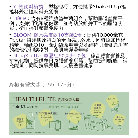
•
YL輕便斜揹袋
：型格輕巧，方便攜帶Shake It Up搖
搖杯外出隨時補充營養。
•
Life 9
：含有9種強效益生菌組合，幫助腸道益菌平
衡，支持消化系統健康，並有助於維持正常的腸道功
能，從而提升整體免疫力
•
BLOOM 膠原亮膚飲10支裝2盒
：提供10,000毫克
Peptan海洋膠原蛋白的全面亮肌效果，同時添加枸杞
精華、輔酶Q10、茉莉綠茶精華以及維持肌膚健康所需
的維他命和礦物質，讓肌膚彈滑年輕
•
NingXia Red寧夏紅60毫升10包
：蘊含豐富營養及
抗氧化物，提供每日身體營養所需，幫助提神醒腦、補
充能量，同時抗氧美肌，支援整體健康
終極有營大獎 (155-175分)