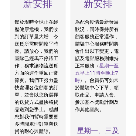
新安排
新安排
鑑於現時全球正在經
為配合疫情最新發展
歷健康危機，我們收
狀況，同時保持所有
到的訂單量大增，令
顧客服務正常運作，
送貨所需時間較平時
體驗中心服務時間將
長。請放心，我們的
會作出以下變更，電
團隊已經馬不停蹄工
話及電郵服務則維持
作，務求讓物流送貨
正常服務（
星期一至
方面的運作重回正常
五早上11時至晚上7
節奏。我們正努力盡
時
）。會員仍可如常
快處理各位顧客的訂
於體驗中心下單、領
單，並會以您所選擇
取產品、申請入會、
的送貨方式盡快將貨
參加基本獎勵計劃及
品送到您手上。感謝
作其他查詢。
您對我們暫時需要更
多時間處理訂單與送
星期一、三及
貨的耐心與體諒。