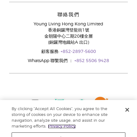
聯絡我們
Young Living Hong Kong Limited
香港銅鑼灣登龍街1號
金朝陽中心二期20樓全層
(銅鑼灣地鐵站A 出口)
顧客服務:
+852-2897-5600
WhatsApp 聯繫我們 ：
+852 5506 9428
By clicking “Accept All Cookies”, you agree to the
storing of cookies on your device to enhance site
navigation, analyze site usage, and assist in our
marketing efforts.
Privacy Policy