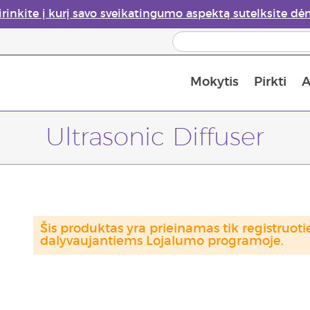
irinkite į kurį savo sveikatingumo aspektą sutelksite dė
Mokytis
Pirkti
A
Apie eterinių aliejų garintuvus
Paskutinė galimybė įsi
Ultrasonic Diffuser
Šis produktas yra prieinamas tik registru
dalyvaujantiems Lojalumo programoje.