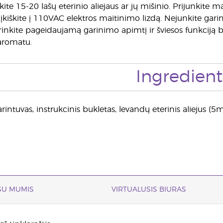
inkite 15-20 lašų eterinio aliejaus ar jų mišinio. Prijunkite 
įkiškite į 110VAC elektros maitinimo lizdą. Nejunkite garintu
inkite pageidaujamą garinimo apimtį ir šviesos funkciją bei
 aromatu.
Ingredient
rintuvas, instrukcinis bukletas, levandų eterinis aliejus (5ml
 SU MUMIS
VIRTUALUSIS BIURAS