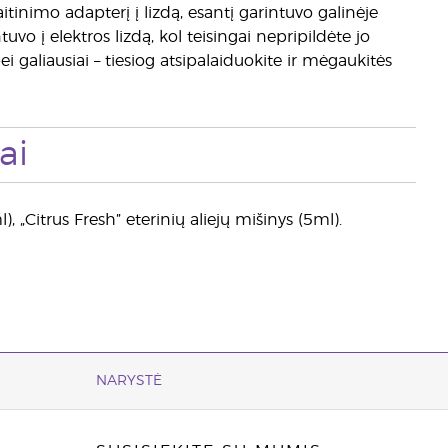
maitinimo adapterį į lizdą, esantį garintuvo galinėje
vo į elektros lizdą, kol teisingai nepripildėte jo
 galiausiai – tiesiog atsipalaiduokite ir mėgaukitės
ai
), „Citrus Fresh” eterinių aliejų mišinys (5ml).
NARYSTĖ