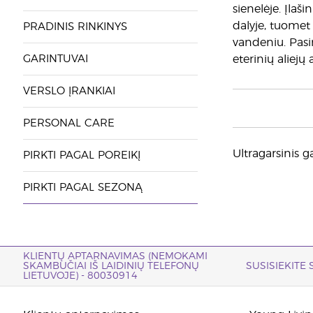
sienelėje. Įlaš
dalyje, tuomet 
PRADINIS RINKINYS
vandeniu. Pasir
GARINTUVAI
eterinių aliejų
VERSLO ĮRANKIAI
PERSONAL CARE
Ultragarsinis ga
PIRKTI PAGAL POREIKĮ
PIRKTI PAGAL SEZONĄ
KLIENTŲ APTARNAVIMAS (NEMOKAMI
SKAMBUČIAI IŠ LAIDINIŲ TELEFONŲ
SUSISIEKITE
LIETUVOJE) - 80030914