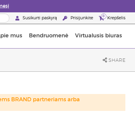
mesį
0
Susikurti paskyrą
Prisijunkite
Krepšelis
pie mus
Bendruomenė
Virtualusis biuras
gyti: 50% nuolaida odos priežiūros produktams
Informacija apie maistines medžiagas
„Young Living“ maisto papildų vadovas
Kaip naudoti eterinius aliejus
„Young Living“ narystės privalumai
SHARE
otiems BRAND partneriams arba