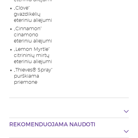
„Clove“
gvazdikėlių
eteriniu aliejumi
„Cinnamon“
cinamono
eteriniu aliejumi
„Lemon Myrtle“
citrininių mirtų
eteriniu aliejumi
„Thieves® Spray“
purškiama
priemone
REKOMENDUOJAMA NAUDOTI