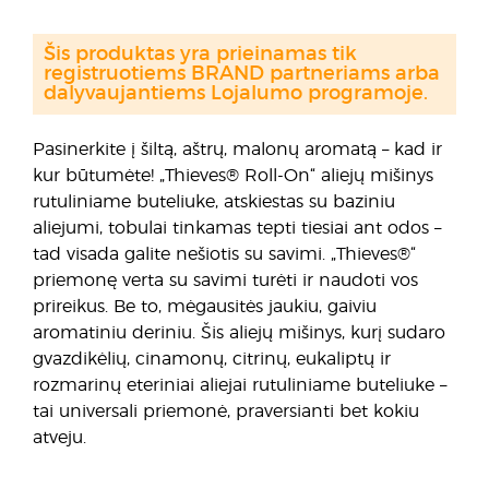
Šis produktas yra prieinamas tik
registruotiems BRAND partneriams arba
dalyvaujantiems Lojalumo programoje.
Pasinerkite į šiltą, aštrų, malonų aromatą – kad ir
kur būtumėte! „Thieves® Roll-On“ aliejų mišinys
rutuliniame buteliuke, atskiestas su baziniu
aliejumi, tobulai tinkamas tepti tiesiai ant odos –
tad visada galite nešiotis su savimi. „Thieves®“
priemonę verta su savimi turėti ir naudoti vos
prireikus. Be to, mėgausitės jaukiu, gaiviu
aromatiniu deriniu. Šis aliejų mišinys, kurį sudaro
gvazdikėlių, cinamonų, citrinų, eukaliptų ir
rozmarinų eteriniai aliejai rutuliniame buteliuke –
tai universali priemonė, praversianti bet kokiu
atveju.