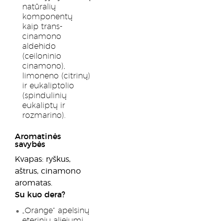
natūralių
komponentų
kaip trans-
cinamono
aldehido
(ceiloninio
cinamono),
limoneno (citrinų)
ir eukaliptolio
(spindulinių
eukaliptų ir
rozmarino).
Aromatinės
savybės
Kvapas: ryškus,
aštrus, cinamono
aromatas.
Su kuo dera?
„Orange“ apelsinų
eteriniu aliejumi