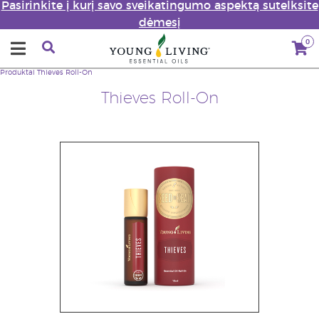
Pasirinkite į kurį savo sveikatingumo aspektą sutelksite
dėmesį
0
Produktai
Thieves Roll-On
Thieves Roll-On