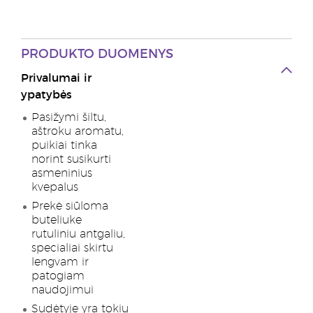
PRODUKTO DUOMENYS
Privalumai ir
ypatybės
Pasižymi šiltu,
aštroku aromatu,
puikiai tinka
norint susikurti
asmeninius
kvepalus
Prekė siūloma
buteliuke
rutuliniu antgaliu,
specialiai skirtu
lengvam ir
patogiam
naudojimui
Sudėtyje yra tokių