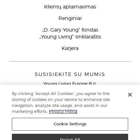
Klientų aptarnavimas
Renginiai
„D. Gary Young“ fondas
„Young Living“ tinklaraštis
Karjera
SUSISIEKITE SU MUMIS
Young Living Europe B.V.
Peizerweg 97
By clicking “Accept All Cookies”, you agree to the
9727 AJ Groningen
storing of cookies on your device to enhance site
Netherlands
navigation, analyze site usage, and assist in our
marketing efforts.
Privacy Policy
Klientų aptarnavimas (nemokami skambučiai iš laidinių
telefonų Lietuvoje)
80030914
Cookie Settings
Copyright © 2021 Young Living Essential Oils. Visos teisės saugomos. |