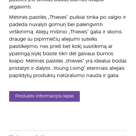
atgaivinti.
Mėtinės pastilės „Thieves“ puikiai tinka po valgio ir
padeda nuvalyti gomurį bei palengvinti
virškinimą. Aliejų mišinio „Thieves“ galia ir skonis
drauge su pipirmėčių aliejumi suteiks
pasitikėjimo, nes prieš bet kokį susitikimą ar
ypatingą įvykį būsite tikri dėl gaivaus burnos
kvapo. Mėtinės pastilės „thieves“ yra idealus būdas
pristatyti ir dalytis „Young Living“ eteriniais aliejais
papildytų produktų natūralumo nauda ir galia.
Produkto informacijos lapas