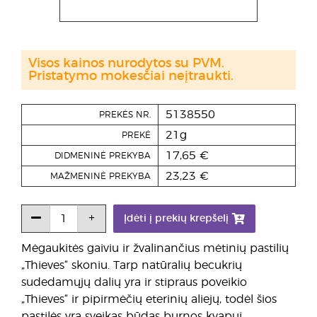
Visos kainos nurodytos su PVM.
Pristatymo mokesčiai neįtraukti.
5138550
PREKĖS NR.
21g
PREKĖ
17,65 €
DIDMENINĖ PREKYBA
23,23 €
MAŽMENINĖ PREKYBA
Įdėti į prekių krepšelį
Mėgaukitės gaiviu ir žvalinančius mėtinių pastilių
„Thieves“ skoniu. Tarp natūralių becukrių
sudedamųjų dalių yra ir stipraus poveikio
„Thieves“ ir pipirmėčių eterinių aliejų, todėl šios
pastilės yra sveikas būdas burnos kvapui