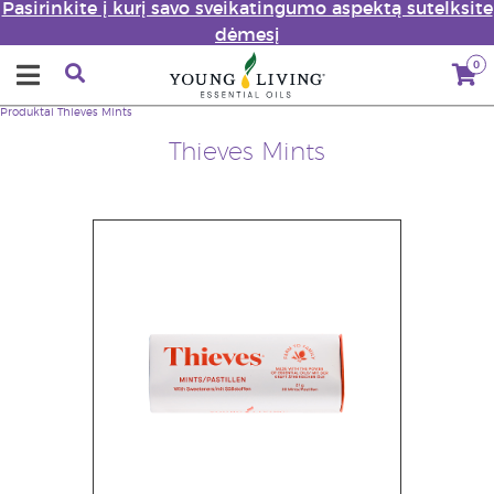
Pasirinkite į kurį savo sveikatingumo aspektą sutelksite
dėmesį
0
Produktai
Thieves Mints
Thieves Mints