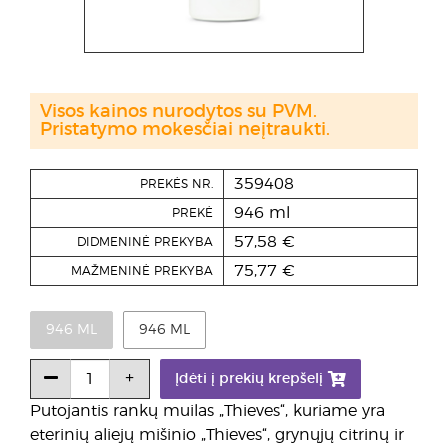
Visos kainos nurodytos su PVM.
Pristatymo mokesčiai neįtraukti.
359408
PREKĖS NR.
946 ml
PREKĖ
57,58 €
DIDMENINĖ PREKYBA
75,77 €
MAŽMENINĖ PREKYBA
946 ML
946 ML
Įdėti į prekių krepšelį
Putojantis rankų muilas „Thieves“, kuriame yra
eterinių aliejų mišinio „Thieves“, grynųjų citrinų ir