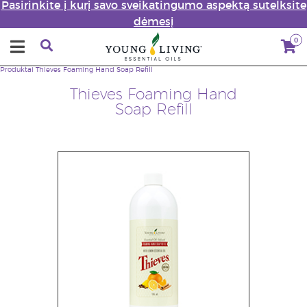
Pasirinkite į kurį savo sveikatingumo aspektą sutelksite
dėmesį
0
Produktai
Thieves Foaming Hand Soap Refill
Thieves Foaming Hand
Soap Refill