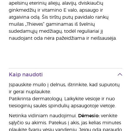
apelsinų eterinių aliejų, alavijų, dviskiaučių
ginkmedžių ir vitamino E valo, apsaugo ir
atgaivina odą. Šis tirštų putų pavidalo rankų
muilas „Thieves“ gaminamas iš švelnių
sudedamųjų medžiagų, todėl reguliariai jį
naudojant oda nėra pažeidžiama ir neišsausėja.
Kaip naudoti
Įspauskite muilo į delnus, ištrinkite, kad suputotų
ir gerai nuplaukite.
Patikrinta dermatologų. Laikykite vėsioje ir nuo
tiesioginių saulės spindulių apsaugotoje vietoje.
Netinka vidiniam naudojimui.
Dėmesio:
venkite
sąlyčio su akimis. Patekus į akis, jas kelias minutes
plaukite švariu vėsiu vandeniu. Jeigu oda paraudo