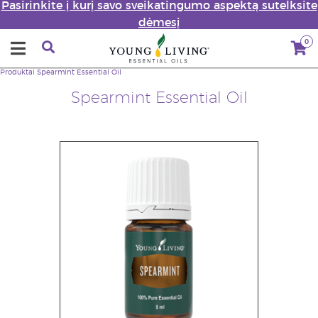
Pasirinkite į kurį savo sveikatingumo aspektą sutelksite
dėmesį
0
Produktai
Spearmint Essential Oil
Spearmint Essential Oil