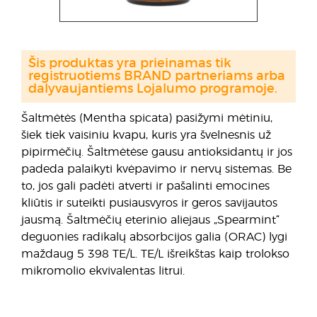
Šis produktas yra prieinamas tik
registruotiems BRAND partneriams arba
dalyvaujantiems Lojalumo programoje.
Šaltmėtės (Mentha spicata) pasižymi mėtiniu,
šiek tiek vaisiniu kvapu, kuris yra švelnesnis už
pipirmėčių. Šaltmėtėse gausu antioksidantų ir jos
padeda palaikyti kvėpavimo ir nervų sistemas. Be
to, jos gali padėti atverti ir pašalinti emocines
kliūtis ir suteikti pusiausvyros ir geros savijautos
jausmą. Šaltmėčių eterinio aliejaus „Spearmint“
deguonies radikalų absorbcijos galia (ORAC) lygi
maždaug 5 398 TE/L. TE/L išreikštas kaip trolokso
mikromolio ekvivalentas litrui.