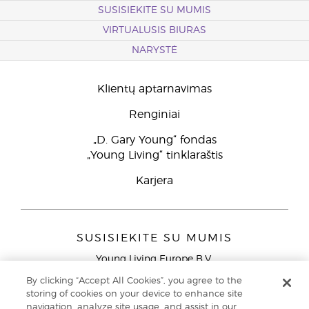
SUSISIEKITE SU MUMIS
VIRTUALUSIS BIURAS
NARYSTĖ
Klientų aptarnavimas
Renginiai
„D. Gary Young“ fondas
„Young Living“ tinklaraštis
Karjera
SUSISIEKITE SU MUMIS
Young Living Europe B.V.
Peizerweg 97
By clicking “Accept All Cookies”, you agree to the
9727 AJ Groningen
storing of cookies on your device to enhance site
Netherlands
navigation, analyze site usage, and assist in our