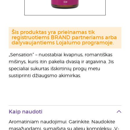
Šis produktas yra prieinamas tik
registruotiems BRAND partneriams arba
dalyvaujantiems Lojalumo programoje.
„Sensation“ – nuostabiai kvapnus, romantiškas
mišinys, kuris itin pakelia dvasią ir atgaivina. Jis
specialiai sukurtas išskirtinių progų metu
sustiprinti džiaugsmo akimirkas.
Kaip naudoti
Aromatiniam naudojimui. Garinkite. Naudokite
masažuodami, sumaišytą su aliejų kompleksu „V-