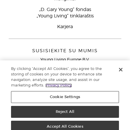
„D. Gary Young“ fondas
„Young Living“ tinklaraštis
Karjera
SUSISIEKITE SU MUMIS
Young Living Europe B.V.
Peizerweg 97
By clicking “Accept All Cookies”, you agree to the
9727 AJ Groningen
storing of cookies on your device to enhance site
Netherlands
navigation, analyze site usage, and assist in our
marketing efforts.
Privacy Policy
Klientų aptarnavimas (nemokami skambučiai iš laidinių
telefonų Lietuvoje)
80030914
Cookie Settings
Copyright © 2021 Young Living Essential Oils. Visos teisės saugomos. |
Privatumo politika
Reject All
Accept All Cookies