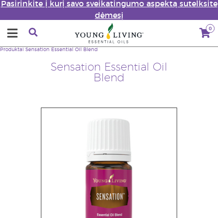
Pasirinkite į kurį savo sveikatingumo aspektą sutelksite
dėmesį
0
Produktai
Sensation Essential Oil Blend
Sensation Essential Oil
Blend