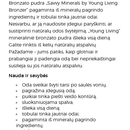
Bronzato pudra „Savvy Minerals by Young Living
Bronzer“ pagaminta iš mineralų pagrindo
ingredientų ir tobulai tinka jautriai odai.
Nesvarbu, ar ją naudosite įdegiui paryškinti, ar
sustiprinti natūralų odos švytėjimą, „Young Living“
mineraliniė bronzato pudra išlieka visą dieną.
Galite rinktis iš kelių natūralių atspalvių.
Pažadame – jums patiks, kaip glotniai ir
prabangiai ji padengia odą bei nepriekaištingai
susilieja su jos natūraliu atspalviu.
Nauda ir savybės
Oda sveikai švyti tarsi po saulės vonių;
pagražina įdegusią odą;
puikiai tinka piešti veido kontūrą;
sluoksniuojama spalva;
išlieka visą dieną;
tobulai tinka jautriai odai;
pagaminta iš mineralų pagrindo
ingredientų;