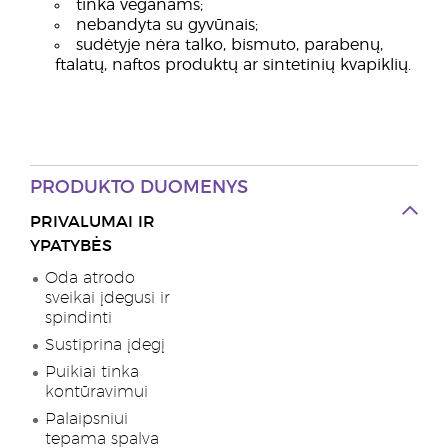
tinka veganams;
nebandyta su gyvūnais;
sudėtyje nėra talko, bismuto, parabenų,
ftalatų, naftos produktų ar sintetinių kvapiklių.
PRODUKTO DUOMENYS
PRIVALUMAI IR
YPATYBĖS
Oda atrodo
sveikai įdegusi ir
spindinti
Sustiprina įdegį
Puikiai tinka
kontūravimui
Palaipsniui
tepama spalva