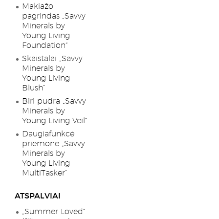
Makiažo
pagrindas „Savvy
Minerals by
Young Living
Foundation“
Skaistalai „Savvy
Minerals by
Young Living
Blush“
Biri pudra „Savvy
Minerals by
Young Living Veil“
Daugiafunkcė
priemonė „Savvy
Minerals by
Young Living
MultiTasker“
ATSPALVIAI
„Summer Loved“