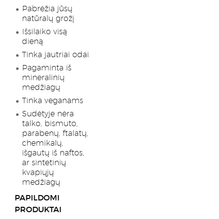
Pabrėžia jūsų
natūralų grožį
Išsilaiko visą
dieną
Tinka jautriai odai
Pagaminta iš
mineralinių
medžiagų
Tinka veganams
Sudėtyje nėra
talko, bismuto,
parabenų, ftalatų,
chemikalų,
išgautų iš naftos,
ar sintetinių
kvapiųjų
medžiagų
PAPILDOMI
PRODUKTAI