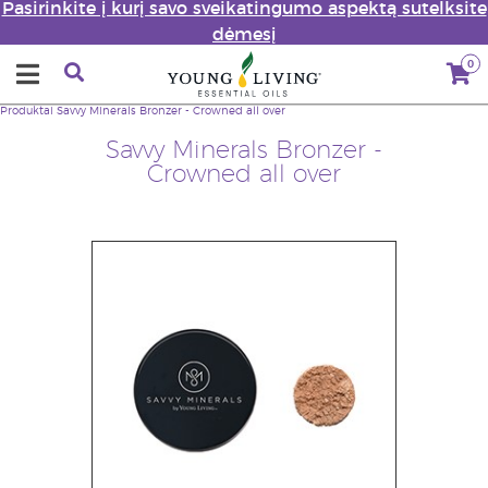
Pasirinkite į kurį savo sveikatingumo aspektą sutelksite
dėmesį
0
Produktai
Savvy Minerals Bronzer - Crowned all over
Savvy Minerals Bronzer -
Crowned all over