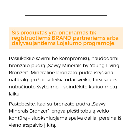
Šis produktas yra prieinamas tik
registruotiems BRAND partneriams arba
dalyvaujantiems Lojalumo programoje.
Pasitikėkite savimi be kompromisų, naudodami
bronzato pudrą „Savvy Minerals by Young Living
Bronzer“. Mineralinė bronzato pudra išryškina
natūralų grožį ir suteikia odai sveiko, tarsi saulės
nubučiuoto švytėjimo – spindėkite kuriuo metų
laiku.
Pastebėsite, kad su bronzato pudra „Savvy
Minerals Bronzer“ lengva piešti tobulą veido
kontūrą – sluoksniuojama spalva dailiai pereina iš
vieno atspalvio į kitą.