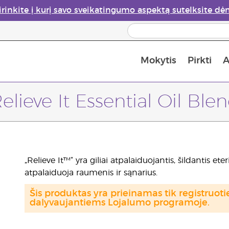
irinkite į kurį savo sveikatingumo aspektą sutelksite dė
Mokytis
Pirkti
A
Apie eterinių aliejų garintuvus
Paskutinė galimybė įsi
elieve It Essential Oil Ble
„Relieve It™“ yra giliai atpalaiduojantis, šildantis ete
atpalaiduoja raumenis ir sąnarius.
Šis produktas yra prieinamas tik registru
dalyvaujantiems Lojalumo programoje.