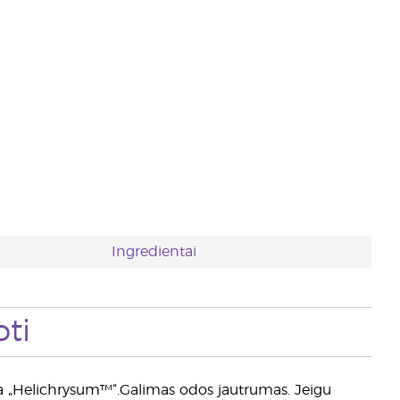
Ingredientai
ti
ba „Helichrysum™“.Galimas odos jautrumas. Jeigu