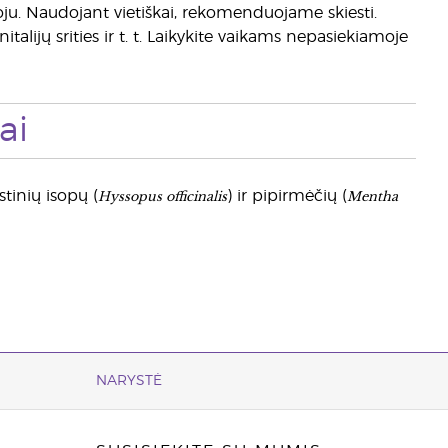
toju. Naudojant vietiškai, rekomenduojame skiesti.
talijų srities ir t. t. Laikykite vaikams nepasiekiamoje
ai
Hyssopus officinalis
Mentha
istinių isopų (
) ir pipirmėčių (
NARYSTĖ