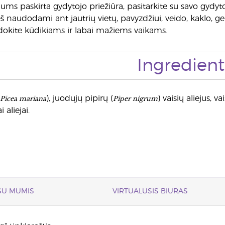
jums paskirta gydytojo priežiūra, pasitarkite su savo gydy
eš naudodami ant jautrių vietų, pavyzdžiui, veido, kaklo, geni
dokite kūdikiams ir labai mažiems vaikams.
Ingredient
Picea mariana
Piper nigrum
), juodųjų pipirų (
) vaisių aliejus, va
i aliejai.
 SU MUMIS
VIRTUALUSIS BIURAS