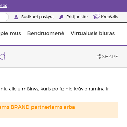
mesį
0
Susikurti paskyrą
Prisijunkite
Krepšelis
pie mus
Bendruomenė
Virtualusis biuras
gyti: 50% nuolaida odos priežiūros produktams
Informacija apie maistines medžiagas
„Young Living“ maisto papildų vadovas
Kaip naudoti eterinius aliejus
„Young Living“ narystės privalumai
nd
SHARE
rinių aliejų mišinys, kuris po fizinio krūvio ramina ir
otiems BRAND partneriams arba