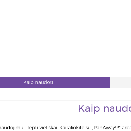
Kaip naudoti
Kaip naudo
udojimui. Tepti vietiškai. Kaitaliokite su „PanAway™“ ar