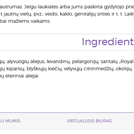
utrumas. Jeigu laukiatės arba jums paskirta gydytojo prieži
autrių vietų, pvz., veido, kaklo, genitalijų srities ir t. t.
abai mažiems vaikams.
Ingredient
, alyvuogių aliejus, levandinų, pelargonijų, santalų „Roya
jų kiparisų, blyškiųjų kiečių, vėlyvųjų citrinmedžių, okotijų
ių eteriniai aliejai.
 SU MUMIS
VIRTUALUSIS BIURAS