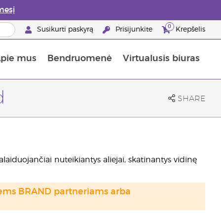
mesį
0
Susikurti paskyrą
Prisijunkite
Krepšelis
pie mus
Bendruomenė
Virtualusis biuras
gyti: 50% nuolaida odos priežiūros produktams
Informacija apie maistines medžiagas
„Young Living“ maisto papildų vadovas
Kaip naudoti eterinius aliejus
„Young Living“ narystės privalumai
d
SHARE
alaiduojančiai nuteikiantys aliejai, skatinantys vidinę
otiems BRAND partneriams arba