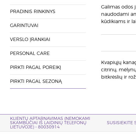
Galimas odos ja
PRADINIS RINKINYS
naudodami ant j
kūdikiams ir l
GARINTUVAI
VERSLO ĮRANKIAI
PERSONAL CARE
Kvapiųjų kanagų
PIRKTI PAGAL POREIKĮ
citrinų, mėlynų
bitkrėslių ir rož
PIRKTI PAGAL SEZONĄ
KLIENTŲ APTARNAVIMAS (NEMOKAMI
SKAMBUČIAI IŠ LAIDINIŲ TELEFONŲ
SUSISIEKITE
LIETUVOJE) - 80030914