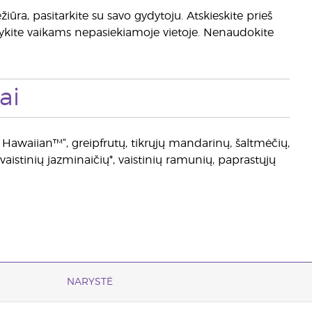
ūra, pasitarkite su savo gydytoju. Atskieskite prieš
 Laikykite vaikams nepasiekiamoje vietoje. Nenaudokite
ai
l Hawaiian™“, greipfrutų, tikrųjų mandarinų, šaltmėčių,
, vaistinių jazminaičių*, vaistinių ramunių, paprastųjų
NARYSTĖ