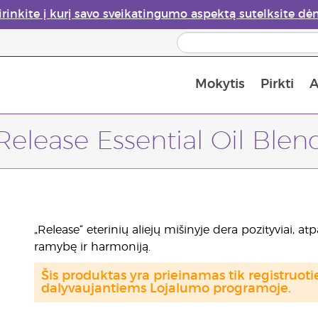
irinkite į kurį savo sveikatingumo aspektą sutelksite dė
Mokytis
Pirkti
A
Apie eterinių aliejų garintuvus
Paskutinė galimybė įsi
Release Essential Oil Blen
„Release“ eterinių aliejų mišinyje dera pozityviai, atp
ramybę ir harmoniją.
Šis produktas yra prieinamas tik registru
dalyvaujantiems Lojalumo programoje.