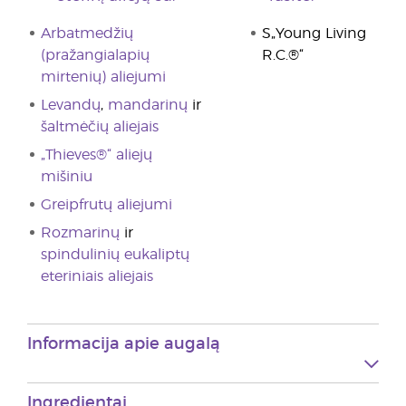
Arbatmedžių
S„Young Living
(pražangialapių
R.C.®“
mirtenių) aliejumi
Levandų
,
mandarinų
ir
šaltmėčių aliejais
„Thieves®“ aliejų
mišiniu
Greipfrutų aliejumi
Rozmarinų
ir
spindulinių eukaliptų
eteriniais aliejais
Informacija apie augalą
Ingredientai