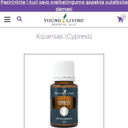
Pasirinkite į kurį savo sveikatingumo aspektą sutelksite
dėmesį
0
Kiparisas (Cypress)