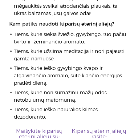
mėgaukitės sveikai atrodančiais plaukais, tai
tikras balzamas jūsų galvos odai!
Kam patiks naudoti kiparisų eterinį aliejų?
Tiems, kurie siekia šviežio, gyvybingo, tuo pačiu
tvirto ir įžeminančio aromato.
Tiems, kurie užsiima meditacija ir nori pajausti
gamtą namuose.
Tiems, kurie ieško gyvybingo kvapo ir
atgaivinančio aromato, suteikiančio energijos
pradėti dieną.
Tiems, kurie nori sumažinti mažų odos
netobulumų matomumą.
Tiems, kurie ieško natūralios kilmės
dezodoranto.
Maišykite kiparisų
Kiparisų eterinį aliejų
eterinį aliejų su:
rasite: