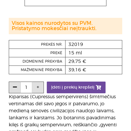
Visos kainos nurodytos su PVM.
Pristatymo mokesčiai neįtraukti.
32019
PREKĖS NR.
15 ml
PREKĖ
29,75 €
DIDMENINĖ PREKYBA
39,16 €
MAŽMENINĖ PREKYBA
Įdėti į prekių krepšelį
Kiparisas (Cupressus sempervirens) šimtmečius
vertinamas dėl savo jėgos ir patvarumo, jo
medieną senovės civilizacijos naudojo laivams,
lankams ir karstams. Jo botaninis pavadinimas
kilęs iš graikų sempervivum, reiškiančio „gyventi