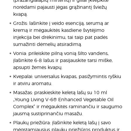
(pražangialapių mirtenių) ir giliai įkvėpkite
norėdami pajausti jėgas grąžinantį šviežų
kvapą.
Grožis: lašinkite į veido esenciją, serumą ar
kremą ir mėgaukitės kasdiene švytėjimo
injekcija bei drėkinimu, tai taip pat padės
sumažinti dėmelių atsiradimą.
Vonia: prileiskite pilną vonią šilto vandens,
įlašinkite 6-8 lašus ir pasijauskite tarsi miške,
apsupti žemės kvapų.
Kvepalai: universalus kvapas, pasižymintis ryškiu
ir atviru aromatu.
Masažas: praskieskite keletą lašų su 10 ml
„Young Living V-6® Enhanced Vegetable Oil
Complex“ ir mėgaukitės raminančiu ir saugumo
jausmą sustiprinančiu masažu.
Plaukų priežiūra: įlašinkite keletą lašų į savo
mėgstamiausius plaukų priežiūros produktus ir