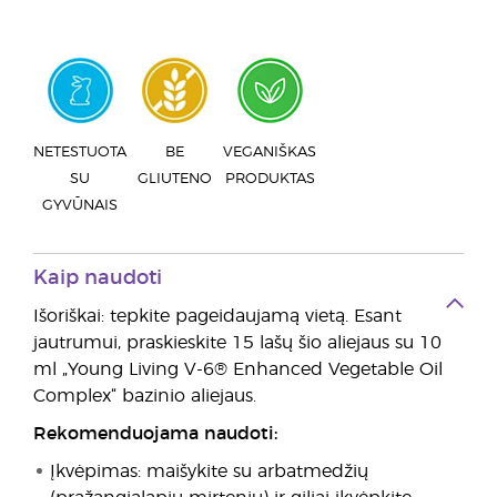
NETESTUOTA
BE
VEGANIŠKAS
SU
GLIUTENO
PRODUKTAS
GYVŪNAIS
Kaip naudoti
Išoriškai: tepkite pageidaujamą vietą. Esant
jautrumui, praskieskite 15 lašų šio aliejaus su 10
ml „Young Living V-6® Enhanced Vegetable Oil
Complex“ bazinio aliejaus.
Rekomenduojama naudoti:
Įkvėpimas: maišykite su arbatmedžių