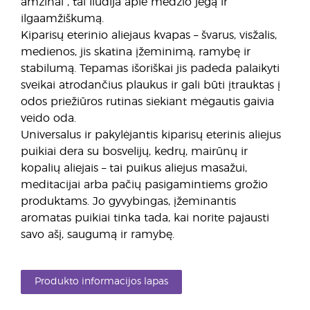
amžinai“, tai liudija apie medžio jėgą ir
ilgaamžiškumą.
Kiparisų eterinio aliejaus kvapas – švarus, visžalis,
medienos, jis skatina įžeminimą, ramybę ir
stabilumą. Tepamas išoriškai jis padeda palaikyti
sveikai atrodančius plaukus ir gali būti įtrauktas į
odos priežiūros rutinas siekiant mėgautis gaivia
veido oda.
Universalus ir pakylėjantis kiparisų eterinis aliejus
puikiai dera su bosvelijų, kedrų, mairūnų ir
kopalių aliejais – tai puikus aliejus masažui,
meditacijai arba pačių pasigamintiems grožio
produktams. Jo gyvybingas, įžeminantis
aromatas puikiai tinka tada, kai norite pajausti
savo ašį, saugumą ir ramybę.
Produkto informacijos lapas