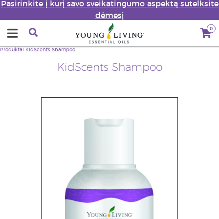
Pasirinkite į kurį savo sveikatingumo aspektą sutelksite
dėmesį
0
Produktai
KidScents Shampoo
KidScents Shampoo