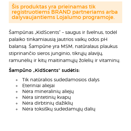
Šis produktas yra prieinamas tik
registruotiems BRAND partneriams arba
dalyvaujantiems Lojalumo programoje.
Šampūnas „KidScents“ – saugus ir švelnus, todėl
palaiko tinkamiausią jautrios vaikų odos pH
balansą. Šampūne yra MSM, natūralaus plaukus
stiprinančio sieros junginio, tikrųjų alavijų,
ramunėlių ir kitų maitinamųjų žolelių ir vitaminų.
Šampūno „KidScents“ sudėtis:
Tik natūralios sudedamosios dalys
Eteriniai aliejai
Nėra mineralinių aliejų
Nėra sintetinių kvapų
Nėra dirbtinių dažiklių
Nėra toksiškų sudedamųjų dalių