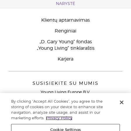
NARYSTĖ
Klientų aptarnavimas
Renginiai
„D. Gary Young“ fondas
„Young Living“ tinklaraštis
Karjera
SUSISIEKITE SU MUMIS
Young Living Europe B.V.
Peizerweg 97
By clicking “Accept All Cookies”, you agree to the
9727 AJ Groningen
storing of cookies on your device to enhance site
Netherlands
navigation, analyze site usage, and assist in our
marketing efforts.
Privacy Policy
Klientų aptarnavimas (nemokami skambučiai iš laidinių
telefonų Lietuvoje)
80030914
Cookie Settings