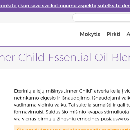
irinkite į kurį savo sveikatingumo aspektą sutelksite dė
Mokytis
Pirkti
A
Apie eterinių aliejų garintuvus
Paskutinė galimybė įsi
ner Child Essential Oil Bl
Eterinių aliejų mišinys „Inner Child“ atveria kelią į v
netinkamo elgesio ir išnaudojimo. Išnaudojami vaik
vadinamą vidiniu vaiku. Tai sukelia sumaištį ir ga
formavimuisi. Saldus šio mišinio kvapas stimuliuoja p
yra vienas pirmųjų žingsnių emocinės pusiausvyros 