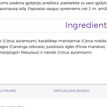
jums paskirta gydytojo priežiūra, pasitarkite su savo gydyto
 jautriausią odą. Paprastai saugus vyresniems nei 2 m. amž
Ingredient
ai (Citrus aurantium), karališkieji mandarinai (Citrus nobilis
agos (Cananga odorata), juodosios eglės (Picea mariana), b
mbopogon flexuosus) ir nerolis (Citrus aurantium).
 SU MUMIS
VIRTUALUSIS BIURAS