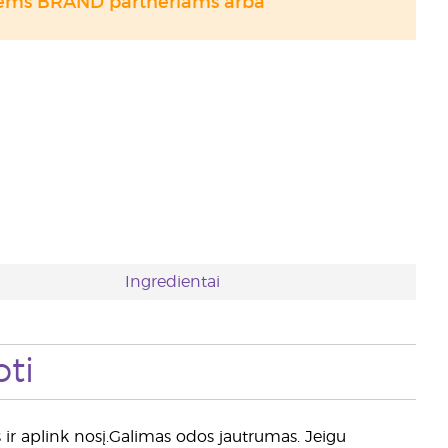
otiems BRAND partneriams arba
Ingredientai
ti
ir aplink nosį.Galimas odos jautrumas. Jeigu