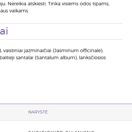
ju. Nereikia atskiesti. Tinka visiems odos tipams,
iaus vaikams.
ai
), vaistiniai jazminaičiai (Jasminum officinale),
altieji santalai (Santalum album), lanksčiosios
NARYSTĖ