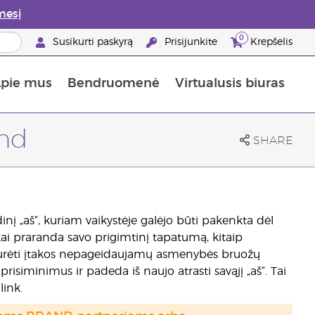
mesį
0
Susikurti paskyrą
Prisijunkite
Krepšelis
pie mus
Bendruomenė
Virtualusis biuras
gyti: 50% nuolaida odos priežiūros produktams
Informacija apie maistines medžiagas
„Young Living“ maisto papildų vadovas
Kaip naudoti eterinius aliejus
„Young Living“ narystės privalumai
end
SHARE
idinį „aš“, kuriam vaikystėje galėjo būti pakenkta dėl
ai praranda savo prigimtinį tapatumą, kitaip
li turėti įtakos nepageidaujamų asmenybės bruožų
risiminimus ir padeda iš naujo atrasti savąjį „aš“. Tai
link.