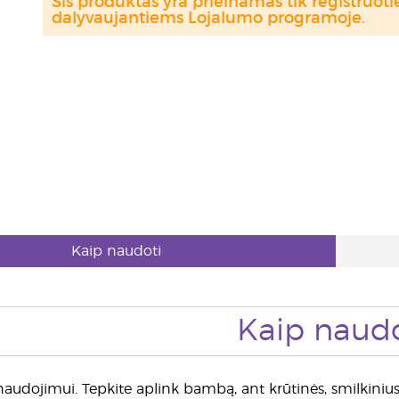
Šis produktas yra prieinamas tik registru
dalyvaujantiems Lojalumo programoje.
Kaip naudoti
Kaip naudo
udojimui. Tepkite aplink bambą, ant krūtinės, smilkinius 