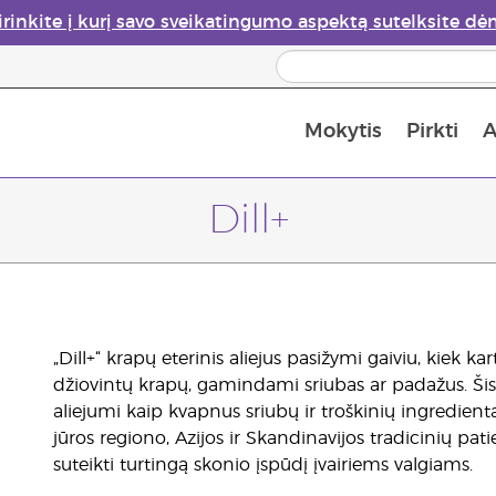
irinkite į kurį savo sveikatingumo aspektą sutelksite dė
Mokytis
Pirkti
A
Apie eterinių aliejų garintuvus
Paskutinė galimybė įsi
Dill+
„Dill+“ krapų eterinis aliejus pasižymi gaiviu, kiek ka
džiovintų krapų, gamindami sriubas ar padažus. Šis 
aliejumi kaip kvapnus sriubų ir troškinių ingredient
jūros regiono, Azijos ir Skandinavijos tradicinių pati
suteikti turtingą skonio įspūdį įvairiems valgiams.