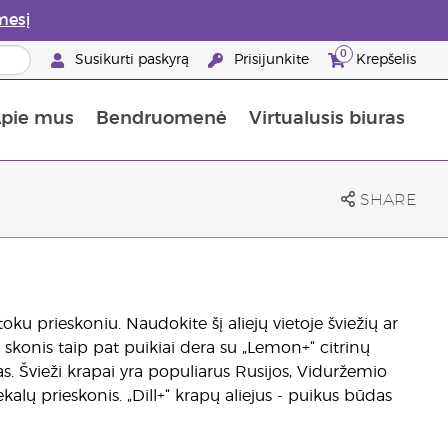
mesį
0
Susikurti paskyrą
Prisijunkite
Krepšelis
pie mus
Bendruomenė
Virtualusis biuras
gyti: 50% nuolaida odos priežiūros produktams
Informacija apie maistines medžiagas
„Young Living“ maisto papildų vadovas
Kaip naudoti eterinius aliejus
„Young Living“ narystės privalumai
SHARE
rtoku prieskoniu. Naudokite šį aliejų vietoje šviežių ar
skonis taip pat puikiai dera su „Lemon+“ citrinų
as. Švieži krapai yra populiarus Rusijos, Viduržemio
ekalų prieskonis. „Dill+“ krapų aliejus - puikus būdas