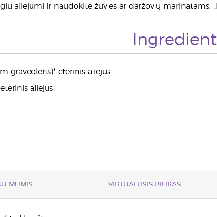
uogių aliejumi ir naudokite žuvies ar daržovių marinatams. 
Ingredient
 graveolens)* eterinis aliejus
terinis aliejus
 SU MUMIS
VIRTUALUSIS BIURAS