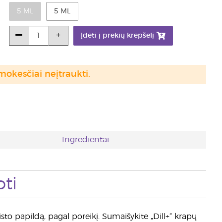
5 ML
5 ML
Įdėti į prekių krepšelį
mokesčiai neįtraukti.
Ingredientai
ti
aisto papildą, pagal poreikį. Sumaišykite „Dill+“ krapų