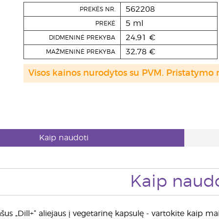
562208
PREKĖS NR.
5 ml
PREKĖ
24,91 €
DIDMENINĖ PREKYBA
32,78 €
MAŽMENINĖ PREKYBA
Visos kainos nurodytos su PVM. Pristatymo 
Kaip naudoti
Kaip naudo
lašus „Dill+“ aliejaus į vegetarinę kapsulę - vartokite kaip m