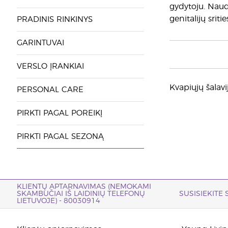
gydytoju. Naudo
genitalijų srit
PRADINIS RINKINYS
GARINTUVAI
VERSLO ĮRANKIAI
Kvapiųjų šalavij
PERSONAL CARE
PIRKTI PAGAL POREIKĮ
PIRKTI PAGAL SEZONĄ
KLIENTŲ APTARNAVIMAS (NEMOKAMI
SKAMBUČIAI IŠ LAIDINIŲ TELEFONŲ
SUSISIEKITE
LIETUVOJE) - 80030914