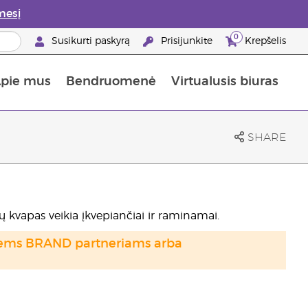
mesį
0
Susikurti paskyrą
Prisijunkite
Krepšelis
pie mus
Bendruomenė
Virtualusis biuras
gyti: 50% nuolaida odos priežiūros produktams
Informacija apie maistines medžiagas
„Young Living“ maisto papildų vadovas
Kaip naudoti eterinius aliejus
„Young Living“ narystės privalumai
SHARE
elių kvapas veikia įkvepiančiai ir raminamai.
otiems BRAND partneriams arba