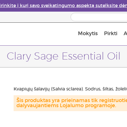
irinkite į kurį savo sveikatingumo aspektą sutelksite dė
Mokytis
Pirkti
A
Apie eterinių aliejų garintuvus
Paskutinė galimybė įsi
Clary Sage Essential Oil
Kvapiųjų šalavijų (Salvia sclarea). Sodrus, šiltas, žol
Šis produktas yra prieinamas tik registru
dalyvaujantiems Lojalumo programoje.