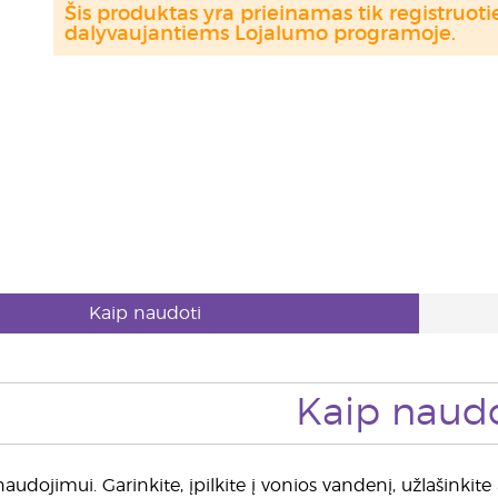
Šis produktas yra prieinamas tik registru
dalyvaujantiems Lojalumo programoje.
Kaip naudoti
Kaip naudo
udojimui. Garinkite, įpilkite į vonios vandenį, užlašinkit