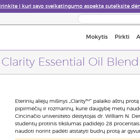
irinkite į kurį savo sveikatingumo aspektą sutelksite dė
Mokytis
Pirkti
A
Apie eterinių aliejų garintuvus
Paskutinė galimybė įsi
Clarity Essential Oil Blend
Eterinių aliejų mišinys „Clarity™“ palaiko aštrų prot
pipirmėčių ir rozmarinų, kurie daugybę metų naudoj
Cincinačio universiteto dėstytojas dr. William N. D
studentų protinis tikslumas padidėjo 28 procentais. E
naudoti norint padėti atstatyti budrų protą ar gyvu