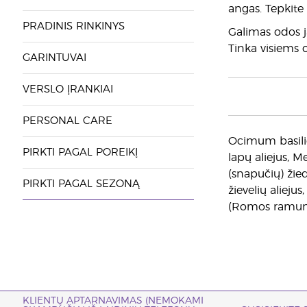
angas. Tepkite s
PRADINIS RINKINYS
Galimas odos ja
Tinka visiems 
GARINTUVAI
VERSLO ĮRANKIAI
PERSONAL CARE
Ocimum basilic
PIRKTI PAGAL POREIKĮ
lapų aliejus, 
(snapučių) žied
PIRKTI PAGAL SEZONĄ
žievelių alieju
(Romos ramunėl
KLIENTŲ APTARNAVIMAS (NEMOKAMI