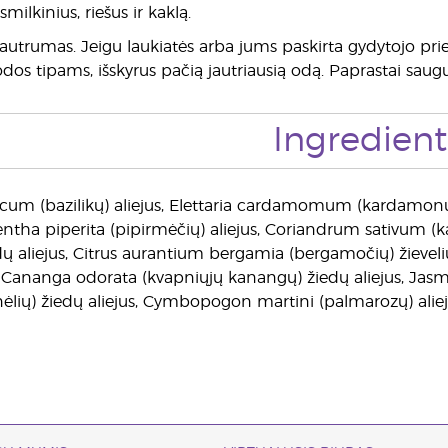
milkinius, riešus ir kaklą.
utrumas. Jeigu laukiatės arba jums paskirta gydytojo prieži
odos tipams, išskyrus pačią jautriausią odą. Paprastai sau
Ingredient
um (bazilikų) aliejus, Elettaria cardamomum (kardamonų) s
Mentha piperita (pipirmėčių) aliejus, Coriandrum sativum (k
ų aliejus, Citrus aurantium bergamia (bergamočių) žievelių 
s, Cananga odorata (kvapniųjų kanangų) žiedų aliejus, Jasm
ių) žiedų aliejus, Cymbopogon martini (palmarozų) aliej