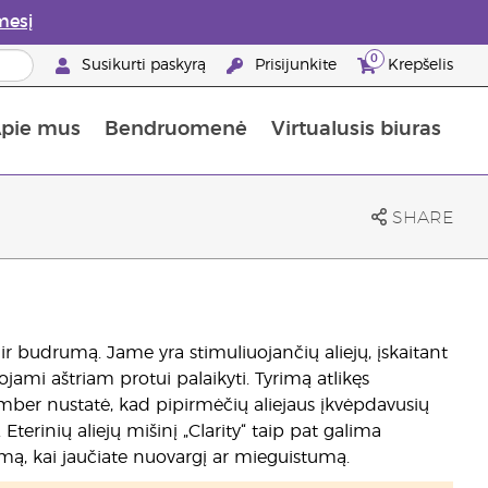
mesį
0
Susikurti paskyrą
Prisijunkite
Krepšelis
pie mus
Bendruomenė
Virtualusis biuras
gyti: 50% nuolaida odos priežiūros produktams
Informacija apie maistines medžiagas
„Young Living“ maisto papildų vadovas
Kaip naudoti eterinius aliejus
„Young Living“ narystės privalumai
SHARE
ą ir budrumą. Jame yra stimuliuojančių aliejų, įskaitant
ami aštriam protui palaikyti. Tyrimą atlikęs
ember nustatė, kad pipirmėčių aliejaus įkvėpdavusių
terinių aliejų mišinį „Clarity“ taip pat galima
mą, kai jaučiate nuovargį ar mieguistumą.