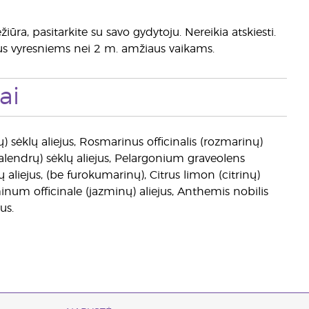
ūra, pasitarkite su savo gydytoju. Nereikia atskiesti.
gus vyresniems nei 2 m. amžiaus vaikams.
ai
ėklų aliejus, Rosmarinus officinalis (rozmarinų)
alendrų) sėklų aliejus, Pelargonium graveolens
aliejus, (be furokumarinų), Citrus limon (citrinų)
inum officinale (jazminų) aliejus, Anthemis nobilis
us.