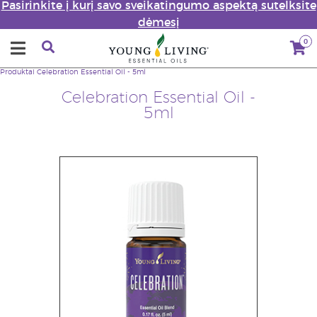
Pasirinkite į kurį savo sveikatingumo aspektą sutelksite
dėmesį
0
Produktai
Celebration Essential Oil - 5ml
Celebration Essential Oil -
5ml