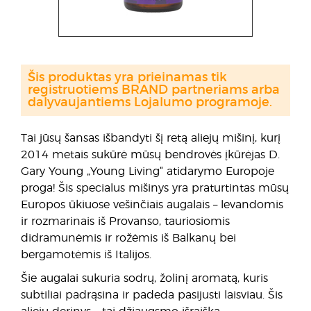
Šis produktas yra prieinamas tik
registruotiems BRAND partneriams arba
dalyvaujantiems Lojalumo programoje.
Tai jūsų šansas išbandyti šį retą aliejų mišinį, kurį
2014 metais sukūrė mūsų bendrovės įkūrėjas D.
Gary Young „Young Living“ atidarymo Europoje
proga! Šis specialus mišinys yra praturtintas mūsų
Europos ūkiuose vešinčiais augalais – levandomis
ir rozmarinais iš Provanso, tauriosiomis
didramunėmis ir rožėmis iš Balkanų bei
bergamotėmis iš Italijos.
Šie augalai sukuria sodrų, žolinį aromatą, kuris
subtiliai padrąsina ir padeda pasijusti laisviau. Šis