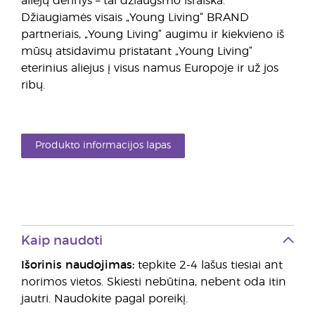
aliejų derinys – tai džiaugsmo išraiška.
Džiaugiamės visais „Young Living“ BRAND
partneriais, „Young Living“ augimu ir kiekvieno iš
mūsų atsidavimu pristatant „Young Living“
eterinius aliejus į visus namus Europoje ir už jos
ribų.
Produkto informacijos lapas
Kaip naudoti
Išorinis naudojimas:
tepkite 2-4 lašus tiesiai ant
norimos vietos. Skiesti nebūtina, nebent oda itin
jautri. Naudokite pagal poreikį.