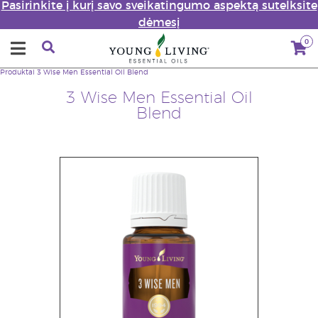
Pasirinkite į kurį savo sveikatingumo aspektą sutelksite
dėmesį
0
Produktai
3 Wise Men Essential Oil Blend
3 Wise Men Essential Oil
Blend