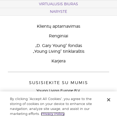
VIRTUALUSIS BIURAS
NARYSTĖ
Klientų aptarnavimas
Renginiai
„D. Gary Young“ fondas
„Young Living“ tinklaraštis
Karjera
SUSISIEKITE SU MUMIS
Young Living Europe B.V.
Peizerweg 97
By clicking “Accept All Cookies”, you agree to the
9727 AJ Groningen
storing of cookies on your device to enhance site
Netherlands
navigation, analyze site usage, and assist in our
marketing efforts.
Privacy Policy
Klientų aptarnavimas (nemokami skambučiai iš laidinių