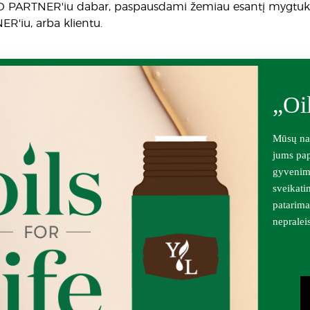
PARTNER'iu dabar, paspausdami žemiau esantį mygtuką. Pa
'iu, arba klientu.
„Oi
Mūsų nau
jums pap
gyvenimą
sveikati
patarima
nepralei