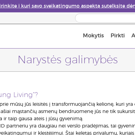
irinkite į kurį savo sveikatingumo aspektą sutelksite dė
Mokytis
Pirkti
A
Apie eterinių aliejų garintuvus
Paskutinė galimybė įsi
Narystės galimybės
ng Living“?
prie mūsų jūs leisitės į transformuojančią kelionę, kuri yr
ašiai mąstančių asmenų bendruomenę jūs ne tik sukursite 
a ir taip gausa ateis į jūsų gyvenimą.
partneriu yra daugiau nei verslo pradėjimas, tai gyvenim
sveikatingumui ir klestėjimui. Štai keletas privalumų, kur