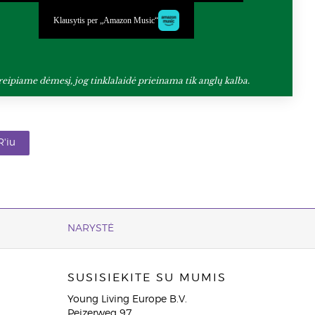
Klausytis per „Amazon Music“
reipiame dėmesį, jog tinklalaidė prieinama tik anglų kalba.
'iu
NARYSTĖ
SUSISIEKITE SU MUMIS
Young Living Europe B.V.
Peizerweg 97