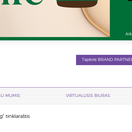
Atk
Tapkite BRAND PARTNER
 SU MUMIS
VIRTUALUSIS BIURAS
“ tinklaraštis