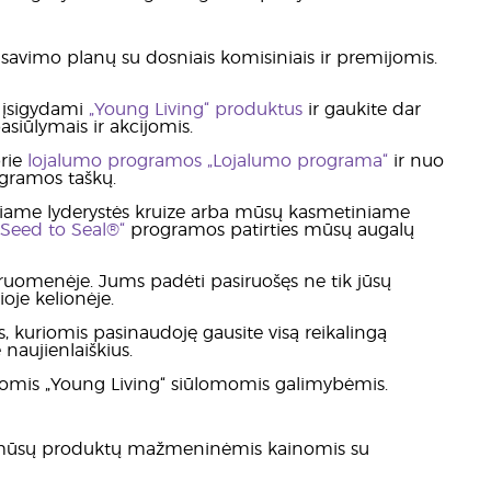
savimo planų su dosniais komisiniais ir premijomis.
 įsigydami
„Young Living“ produktus
ir gaukite dar
asiūlymais ir akcijomis.
prie
lojalumo programos „Lojalumo programa“
ir nuo
ogramos taškų.
iniame lyderystės kruize arba mūsų kasmetiniame
„Seed to Seal®“
programos patirties mūsų augalų
omenėje. Jums padėti pasiruošęs ne tik jūsų
ioje kelionėje.
s, kuriomis pasinaudoję gausite visą reikalingą
naujienlaiškius.
kiomis „Young Living“ siūlomomis galimybėmis.
ite mūsų produktų mažmeninėmis kainomis su