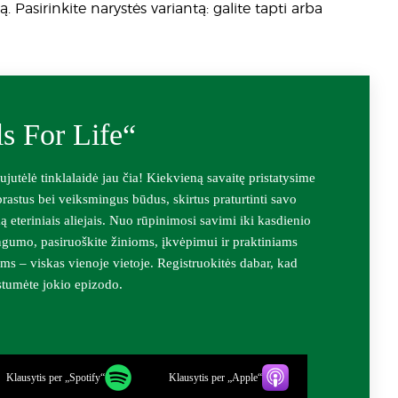
sirinkite narystės variantą: galite tapti arba
ls For Life“
jutėlė tinklalaidė jau čia! Kiekvieną savaitę pristatysime
rastus bei veiksmingus būdus, skirtus praturtinti savo
 eteriniais aliejais. Nuo rūpinimosi savimi iki kasdienio
ngumo, pasiruoškite žinioms, įkvėpimui ir praktiniams
ms – viskas vienoje vietoje. Registruokitės dabar, kad
stumėte jokio epizodo.
Klausytis per „Spotify“
Klausytis per „Apple“