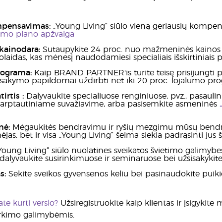
pensavimas:
„Young Living“ siūlo vieną geriausių kompen
mo plano apžvalga
kainodara:
Sutaupykite 24 proc. nuo mažmeninės kainos
laidas, kas mėnesį naudodamiesi specialiais išskirtiniais p
rograma:
Kaip BRAND PARTNER'is turite teisę prisijungti 
sakymo papildomai uždirbti net iki 20 proc. lojalumo pr
tirtis
:
Dalyvaukite specialiuose renginiuose, pvz., pasaul
tarptautiniame suvažiavime, arba pasisemkite asmeninės
nė:
Mėgaukitės bendravimu ir ryšių mezgimu mūsų bendru
jas, bet ir visa „Young Living“ šeima siekia padrąsinti jus š
Young Living“ siūlo nuolatines sveikatos švietimo galimybe
 dalyvaukite susirinkimuose ir seminaruose bei užsisakykite 
s:
Sekite sveikos gyvensenos keliu bei pasinaudokite pui
te kurti verslo?
Užsiregistruokite kaip klientas ir įsigyk
irkimo galimybėmis.