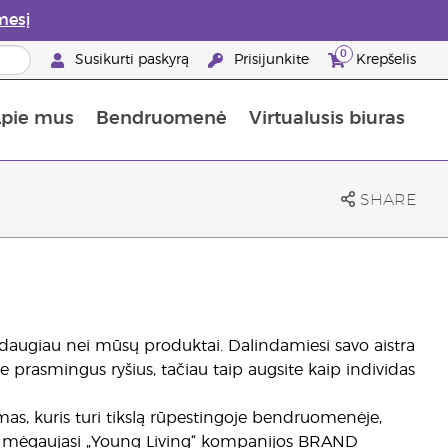
mesį
0
Susikurti paskyrą
Prisijunkite
Krepšelis
pie mus
Bendruomenė
Virtualusis biuras
gyti: 50% nuolaida odos priežiūros produktams
Informacija apie maistines medžiagas
„Young Living“ maisto papildų vadovas
Kaip naudoti eterinius aliejus
„Young Living“ narystės privalumai
SHARE
a daugiau nei mūsų produktai. Dalindamiesi savo aistra
prasmingus ryšius, tačiau taip augsite kaip individas
as, kuris turi tikslą rūpestingoje bendruomenėje,
iais mėgaujasi „Young Living“ kompanijos BRAND