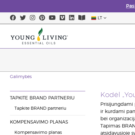
Pas
LT
Galimybės
Kodėl „You
TAPKITE BRAND PARTNERIU
Prisijungdami 
Tapkite BRAND partneriu
ir kurdami pan
bei organizacij
KOMPENSAVIMO PLANAS
Tapimas BRAND 
Kompensavimo planas
atsidavusioje 