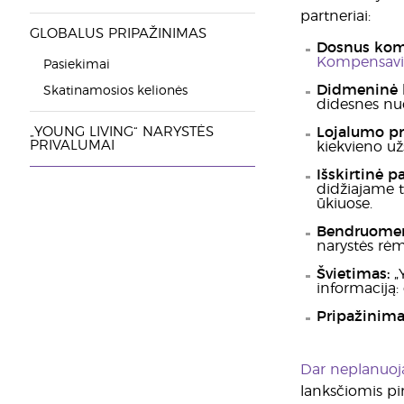
partneriai:
GLOBALUS PRIPAŽINIMAS
Dosnus kom
Kompensavi
Pasiekimai
Didmeninė 
Skatinamosios kelionės
didesnes nuo
„YOUNG LIVING“ NARYSTĖS
Lojalumo p
PRIVALUMAI
kiekvieno už
Išskirtinė pa
didžiajame 
ūkiuose.
Bendruome
narystės rėmė
Švietimas:
„
informaciją:
Pripažinima
Dar neplanuoja
lanksčiomis p