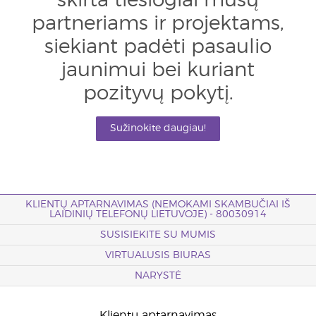
skirta tiesiogiai mūsų
partneriams ir projektams,
siekiant padėti pasaulio
jaunimui bei kuriant
pozityvų pokytį.
Sužinokite daugiau!
KLIENTŲ APTARNAVIMAS (NEMOKAMI SKAMBUČIAI IŠ
LAIDINIŲ TELEFONŲ LIETUVOJE) - 80030914
SUSISIEKITE SU MUMIS
VIRTUALUSIS BIURAS
NARYSTĖ
Klientų aptarnavimas