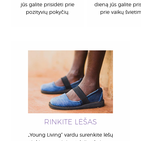
jūs galite prisidėti prie
dieną jūs galite pri
pozityvių pokyčių.
prie vaikų švieti
RINKITE LĖŠAS
„Young Living“ vardu surenkite lėšų