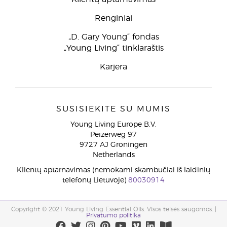
Renginiai
„D. Gary Young“ fondas
„Young Living“ tinklaraštis
Karjera
SUSISIEKITE SU MUMIS
Young Living Europe B.V.
Peizerweg 97
9727 AJ Groningen
Netherlands
Klientų aptarnavimas (nemokami skambučiai iš laidinių
telefonų Lietuvoje)
80030914
Copyright © 2021 Young Living Essential Oils. Visos teisės saugomos. |
Privatumo politika