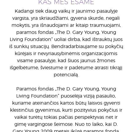
KAS MES ESAME
Kadangi tiek daug vaikų ir jaunimo pasaulyje
vargsta, yra skriaudžiami, gyvena skurde, negali
mokytis, yra išnaudojami ar kitaip traumuojami,
paramos fondas „The D. Gary Young, Young
Living Foundation“ uoliai dirba, kad ištrauktų juos
iš sunkių situacijų. Bendradarbiaujame su pokyčių
kūrėjais ir nevyriausybinėmis organizacijomis
visame pasaulyje, kad šiuos jaunus žmones
išgelbėtume, šviestume ir padėtume atrasti tikrąjį
potencialą.
Paramos fondas „The D. Gary Young, Young
Living Foundation“ puoselėja viziją pasaulio,
kuriame ateinančios kartos būtų laisvos gyventi
klestinčius gyvenimus, kurti pozityvius pokyčius ir
vaikai turėtų tokias pačias perspektyvas net ir
gimę vargingose šeimose. Nuo to laiko, kai D.
Gary Young 2009 metais įkūrė paramos fondą,