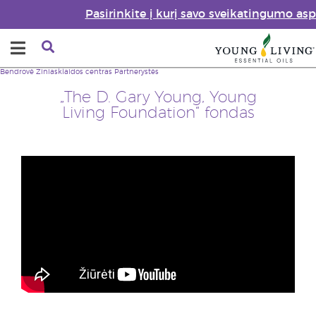
Pasirinkite į kurį savo sveikatingumo as
Bendrovė
Žiniasklaidos centras
Partnerystės
„The D. Gary Young, Young
Living Foundation“ fondas