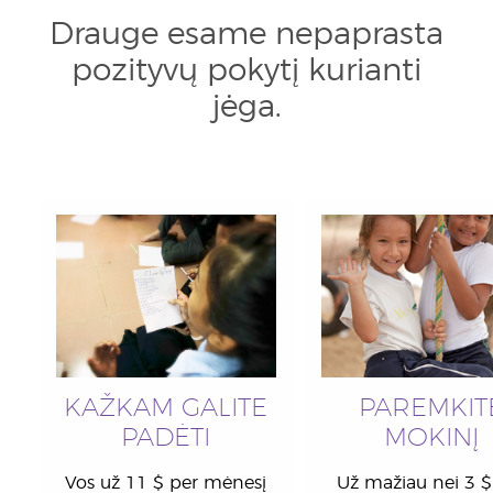
Drauge esame nepaprasta
pozityvų pokytį kurianti
jėga.
KAŽKAM GALITE
PAREMKIT
PADĖTI
MOKINĮ
Vos už 11 $ per mėnesį
Už mažiau nei 3 $