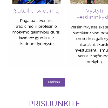
Suteikti švietimą
Vystyti
verslininkys
Pagalba atveriant
tradicinio ir profesinio
Verslininkystės skat
mokymo galimybių duris,
suteikiant viso pas
lavinant įgūdžius ir
moterims galim
skatinant lyderystę.
išbristi iš skurd
investuojant į smu
verslą ir sąžinin
prekybą.
Plačiau
PRISIJUNKITE