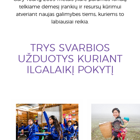
telkiame dėmesį įrankių ir resursų kūrimui
atveriant naujas galimybes tiems, kuriems to
labiausiai reikia.
TRYS SVARBIOS
UŽDUOTYS KURIANT
ILGALAIKĮ POKYTĮ