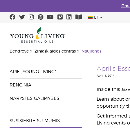
Pas
LT
Paskuti
Bendrovė
Žiniasklaidos centras
Naujienos
April’s Es
APIE „YOUNG LIVING“
April 1, 2014
RENGINIAI
Esse
Inside this
NARYSTĖS GALIMYBĖS
Learn about on
opportunitiy t
Get informed 
SUSISIEKITE SU MUMIS
Living events o