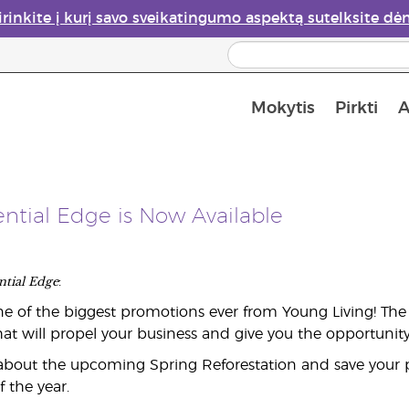
irinkite į kurį savo sveikatingumo aspektą sutelksite dė
Mokytis
Pirkti
A
nė galimybė įsigyti: 50% nuolaida odos priežiūros produktams
Apie eterinių aliejų garintuvus
sential Edge is Now Available
ntial Edge
:
e of the biggest promotions ever from Young Living! The
hat will propel your business and give you the opportunity
about the upcoming Spring Reforestation and save your p
f the year.