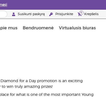
mesį
0
Susikurti paskyrą
Prisijunkite
Krepšelis
pie mus
Bendruomenė
Virtualusis biuras
Informacija apie maistines medžiagas
„Young Living“ maisto papildų vadovas
Kaip naudoti eterinius aliejus
„Young Living“ narystės privalumai
 Diamond for a Day promotion is an exciting
 to win truly amazing prizes!
lace for what is one of the most important Young