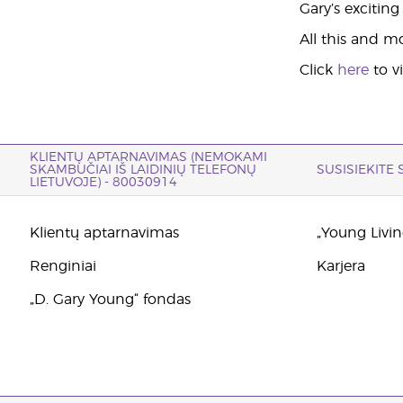
Gary’s excitin
All this and mo
Click
here
to v
KLIENTŲ APTARNAVIMAS (NEMOKAMI
SKAMBUČIAI IŠ LAIDINIŲ TELEFONŲ
SUSISIEKITE
LIETUVOJE) - 80030914
Klientų aptarnavimas
„Young Living
Renginiai
Karjera
„D. Gary Young“ fondas