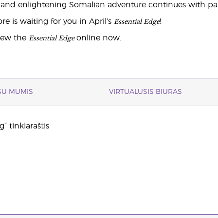
g and enlightening Somalian adventure continues with part
Essential Edge
re is waiting for you in April’s
!
Essential Edge
iew the
online now.
 SU MUMIS
VIRTUALUSIS BIURAS
“ tinklaraštis