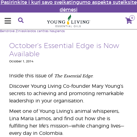
Pasirinkite į kurį savo sveikatingumo aspektą sutelksite
dėmesį
0
Bendrovė
Žiniasklaidos centras
Naujienos
October’s Essential Edge is Now
Available
October 1, 2014
The
Essential Edge
Inside this issue of
:
Discover Young Living Co-founder Mary Young’s
secrets to achieving and promoting remarkable
leadership in your organisation.
Meet one of Young Living’s animal whisperers,
Lina Maria Lamos, and find out how she is
fulfilling her life’s mission—while changing lives—
every day in Colombia.