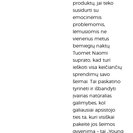
produktų, jai teko
susidurti su
emocinėmis
problemomis,
lėmusiomis ne
vienerius metus
bemiegių naktų.
Tuomet Naomi
suprato, kad turi
ieškoti visa keičiančių
sprendimų savo
šeimai. Tai paskatino
tyrinėti ir išbandyti
įvairias natūralias
galimybes, kol
galiausiai apsistojo
ties ta, kuri visiškai
pakeitė jos šeimos
gyvenimą – tai „Young