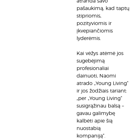
atranda savo
pašaukimą, kad taptų
stipriomis,
pozityviomis ir
įkvepiančiomis
lyderėmis.
Kai vėžys atėmė jos
sugebėjimą
profesionaliai
dainuoti, Naomi
atrado „Young Living“
ir jos žodžiais tariant:
„per „Young Living“
susigrąžinau balsą –
gavau galimybę
kalbėti apie šią
nuostabią
kompaniją“.