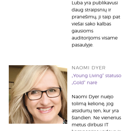
Luba yra publikavusi
daug straipsnių ir
pranešimų, ji taip pat
viešai sako kalbas
gausioms
auditorijoms visame
pasaulyje.
NAOMI DYER
„Young Living“ statuso
„Gold“ narė
Naomi Dyer nuėjo
tolimą kelionę, jog
atsidurtų ten, kur yra
šiandien. Ne vienerius
metus dirbusi IT