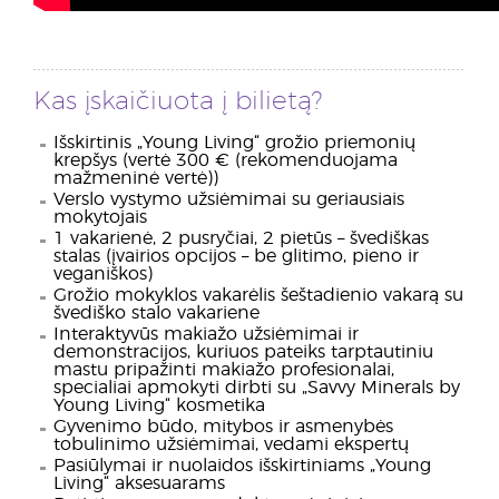
Kas įskaičiuota į bilietą?
Išskirtinis „Young Living“ grožio priemonių
krepšys (vertė 300 € (rekomenduojama
mažmeninė vertė))
Verslo vystymo užsiėmimai su geriausiais
mokytojais
1 vakarienė, 2 pusryčiai, 2 pietūs – švediškas
stalas (įvairios opcijos – be glitimo, pieno ir
veganiškos)
Grožio mokyklos vakarėlis šeštadienio vakarą su
švediško stalo vakariene
Interaktyvūs makiažo užsiėmimai ir
demonstracijos, kuriuos pateiks tarptautiniu
mastu pripažinti makiažo profesionalai,
specialiai apmokyti dirbti su „Savvy Minerals by
Young Living“ kosmetika
Gyvenimo būdo, mitybos ir asmenybės
tobulinimo užsiėmimai, vedami ekspertų
Pasiūlymai ir nuolaidos išskirtiniams „Young
Living“ aksesuarams