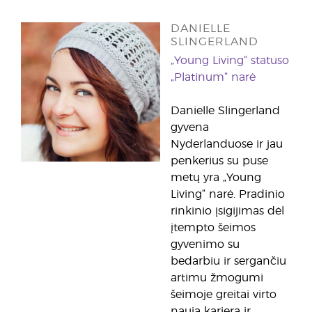
DANIELLE
SLINGERLAND
„Young Living“ statuso
„Platinum“ narė
Danielle Slingerland
gyvena
Nyderlanduose ir jau
penkerius su puse
metų yra „Young
Living“ narė. Pradinio
rinkinio įsigijimas dėl
įtempto šeimos
gyvenimo su
bedarbiu ir sergančiu
artimu žmogumi
šeimoje greitai virto
nauja karjera ir