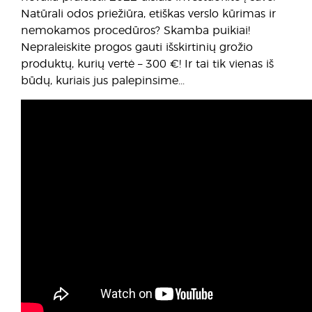
Natūrali odos priežiūra, etiškas verslo kūrimas ir
nemokamos procedūros? Skamba puikiai!
Nepraleiskite progos gauti išskirtinių grožio
produktų, kurių vertė – 300 €! Ir tai tik vienas iš
būdų, kuriais jus palepinsime...