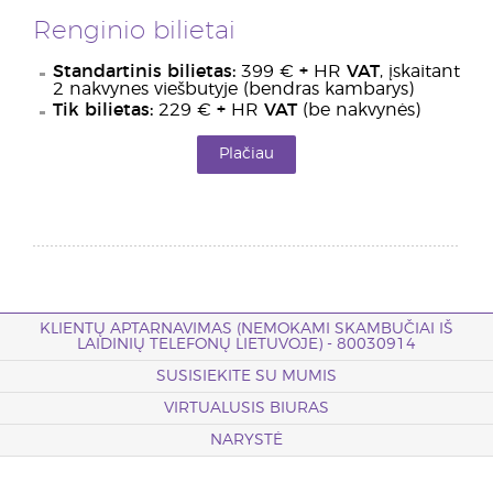
Renginio bilietai
Standartinis bilietas:
399 €
+
HR
VAT
, įskaitant
2 nakvynes viešbutyje (bendras kambarys)
Tik bilietas:
229 €
+
HR
VAT
(be nakvynės)
Plačiau
KLIENTŲ APTARNAVIMAS (NEMOKAMI SKAMBUČIAI IŠ
LAIDINIŲ TELEFONŲ LIETUVOJE) - 80030914
SUSISIEKITE SU MUMIS
VIRTUALUSIS BIURAS
NARYSTĖ