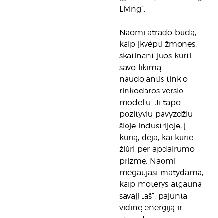
Living“.
Naomi atrado būdą,
kaip įkvėpti žmones,
skatinant juos kurti
savo likimą
naudojantis tinklo
rinkodaros verslo
modeliu. Ji tapo
pozityviu pavyzdžiu
šioje industrijoje, į
kurią, deja, kai kurie
žiūri per apdairumo
prizmę. Naomi
mėgaujasi matydama,
kaip moterys atgauna
savąjį „aš“, pajunta
vidinę energiją ir