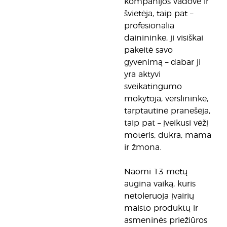
kompanijos vadove ir
švietėja, taip pat –
profesionalia
dainininke, ji visiškai
pakeitė savo
gyvenimą – dabar ji
yra aktyvi
sveikatingumo
mokytoja, verslininkė,
tarptautinė pranešėja,
taip pat – įveikusi vėžį
moteris, dukra, mama
ir žmona.
Naomi 13 metų
augina vaiką, kuris
netoleruoja įvairių
maisto produktų ir
asmeninės priežiūros