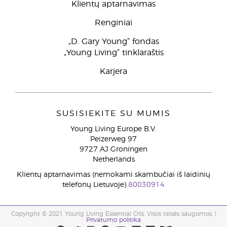
Klientų aptarnavimas
Renginiai
„D. Gary Young“ fondas
„Young Living“ tinklaraštis
Karjera
SUSISIEKITE SU MUMIS
Young Living Europe B.V.
Peizerweg 97
9727 AJ Groningen
Netherlands
Klientų aptarnavimas (nemokami skambučiai iš laidinių
telefonų Lietuvoje)
80030914
Copyright © 2021 Young Living Essential Oils. Visos teisės saugomos. |
Privatumo politika