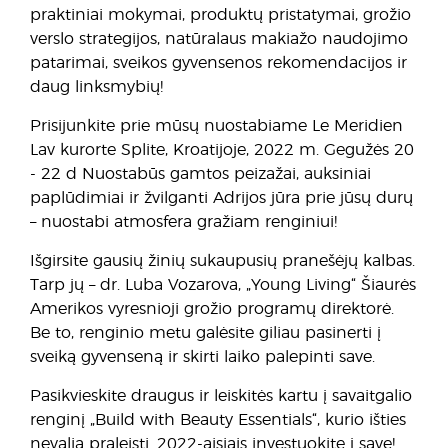
praktiniai mokymai, produktų pristatymai, grožio
verslo strategijos, natūralaus makiažo naudojimo
patarimai, sveikos gyvensenos rekomendacijos ir
daug linksmybių!
Prisijunkite prie mūsų nuostabiame Le Meridien
Lav kurorte Splite, Kroatijoje, 2022 m. Gegužės 20
- 22 d Nuostabūs gamtos peizažai, auksiniai
paplūdimiai ir žvilganti Adrijos jūra prie jūsų durų
– nuostabi atmosfera gražiam renginiui!
Išgirsite gausių žinių sukaupusių pranešėjų kalbas.
Tarp jų – dr. Luba Vozarova, „Young Living“ Šiaurės
Amerikos vyresnioji grožio programų direktorė.
Be to, renginio metu galėsite giliau pasinerti į
sveiką gyvenseną ir skirti laiko palepinti save.
Pasikvieskite draugus ir leiskitės kartu į savaitgalio
renginį „Build with Beauty Essentials“, kurio išties
nevalia praleisti. 2022-aisiais investuokite į save!