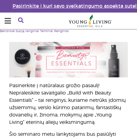
Pasirinkite į kurį savo sveikatingumo aspektą sute
Bendrovė
Susiję renginiai
Teminiai Renginiai
Pasinerkite į natūralaus grožio pasaulį!
Nepraleiskite savaitgalio „Build with Beauty
Essentials“ – tai renginys, kuriame netrūks įdomių
užsiėmimų, verslo kūrimo patarimų, fantastiškų
dovanėlių ir, žinoma, mokymų apie „Young
Living“ eterinių aliejų veiksmingumą.
Šio seminaro metu lankytojams bus pasiūlyti