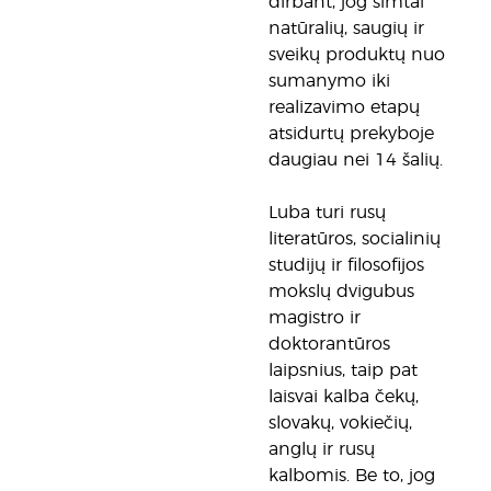
dirbant, jog šimtai
natūralių, saugių ir
sveikų produktų nuo
sumanymo iki
realizavimo etapų
atsidurtų prekyboje
daugiau nei 14 šalių.
Luba turi rusų
literatūros, socialinių
studijų ir filosofijos
mokslų dvigubus
magistro ir
doktorantūros
laipsnius, taip pat
laisvai kalba čekų,
slovakų, vokiečių,
anglų ir rusų
kalbomis. Be to, jog