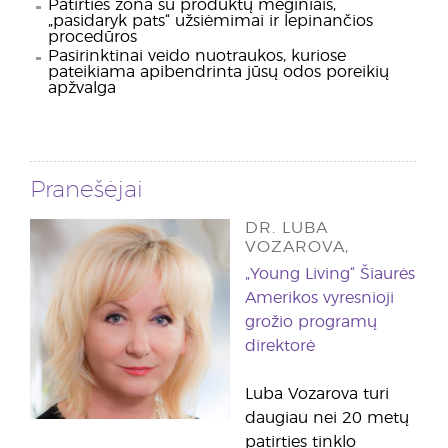
Patirties zona su produktų mėginiais,
„pasidaryk pats“ užsiėmimai ir lepinančios
procedūros
Pasirinktinai veido nuotraukos, kuriose
pateikiama apibendrinta jūsų odos poreikių
apžvalga
Pranešėjai
DR. LUBA
VOZAROVA,
„Young Living“ Šiaurės
Amerikos vyresnioji
grožio programų
direktorė
Luba Vozarova turi
daugiau nei 20 metų
patirties tinklo