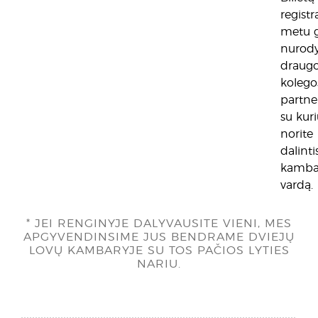
regist
metu g
nurody
draugo
kolego
partner
su kur
norite
dalinti
kambar
vardą.
* JEI RENGINYJE DALYVAUSITE VIENI, MES
APGYVENDINSIME JUS BENDRAME DVIEJŲ
LOVŲ KAMBARYJE SU TOS PAČIOS LYTIES
NARIU.