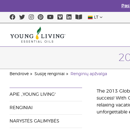
Pas
LT
Paskuti
20
Bendrovė
Susiję renginiai
Renginių apžvalga
The 2013 Globa
APIE „YOUNG LIVING“
success! With 
relaxing vacati
RENGINIAI
unforgettable 
NARYSTĖS GALIMYBĖS