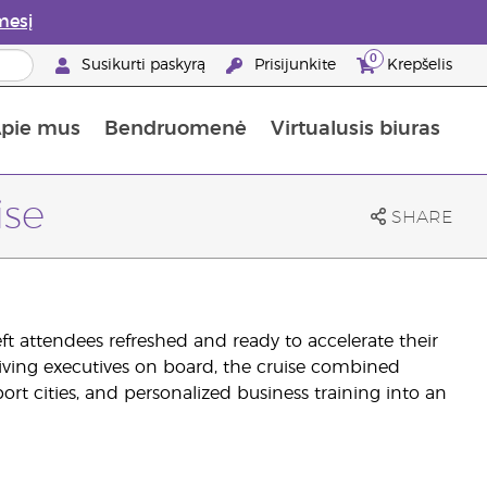
mesį
0
Susikurti paskyrą
Prisijunkite
Krepšelis
pie mus
Bendruomenė
Virtualusis biuras
Informacija apie maistines medžiagas
„Young Living“ maisto papildų vadovas
Kaip naudoti eterinius aliejus
„Young Living“ narystės privalumai
ise
SHARE
ft attendees refreshed and ready to accelerate their
Living executives on board, the cruise combined
ort cities, and personalized business training into an