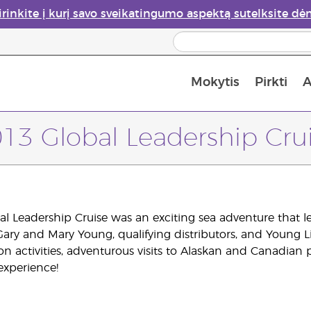
irinkite į kurį savo sveikatingumo aspektą sutelksite dė
Mokytis
Pirkti
A
nė galimybė įsigyti: 50% nuolaida odos priežiūros produktams
Apie eterinių aliejų garintuvus
13 Global Leadership Cru
l Leadership Cruise was an exciting sea adventure that le
Gary and Mary Young, qualifying distributors, and Young 
on activities, adventurous visits to Alaskan and Canadian p
experience!