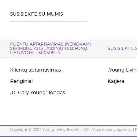
SUSISIEKITE SU MUMIS
KLIENTŲ APTARNAVIMAS (NEMOKAMI
SKAMBUČIAI IŠ LAIDINIŲ TELEFONŲ
SUSISIEKITE
LIETUVOJE) - 80030914
Klientų aptarnavimas
„Young Living
Renginiai
Karjera
„D. Gary Young“ fondas
Copyright © 2021 Young Living Essential Oils. Visos teisės saugomos. |
P