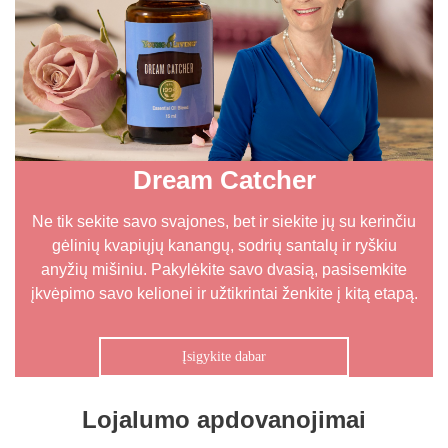
Dream Catcher
Ne tik sekite savo svajones, bet ir siekite jų su kerinčiu
gėlinių kvapiųjų kanangų, sodrių santalų ir ryškiu
anyžių mišiniu. Pakylėkite savo dvasią, pasisemkite
įkvėpimo savo kelionei ir užtikrintai ženkite į kitą etapą.
Įsigykite dabar
Lojalumo apdovanojimai