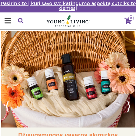
Pasirinkite į kurį savo sveikatingumo aspektą sutelksite
dėmesį
0
Previous
Next
Džiaugsmingos vasaros akimirkos