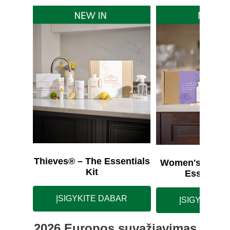
Thieves® – The Essentials
Women's Wellne
Kit
Essentials
ĮSIGYKITE DABAR
ĮSIGYKITE 
2026 Europos suvažiavimas