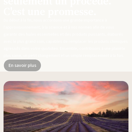
seulement un procédé.
C'est une promesse.
Du début à la fin, nous accordons une grande importance à
l'approvisionnement, à la science et à nos normes afin de vous
garantir des huiles essentielles et des produits puissants, élaborés
avec le plus grand soin, capables de remplacer les produits chimiques
agressifs dans votre quotidien. Ensemble, contribuons à une planète
plus saine, un petit changement et un simple remplacement à la fois.
En savoir plus