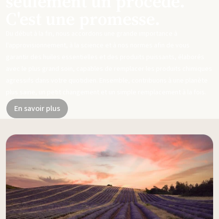
seulement un procédé.
C'est une promesse.
Du début à la fin, nous accordons une grande importance à
l'approvisionnement, à la science et à nos normes afin de vous
garantir des huiles essentielles et des produits puissants, élaborés
avec le plus grand soin, capables de remplacer les produits chimiques
agressifs dans votre quotidien. Ensemble, contribuons à une planète
plus saine, un petit changement et un simple remplacement à la fois.
En savoir plus