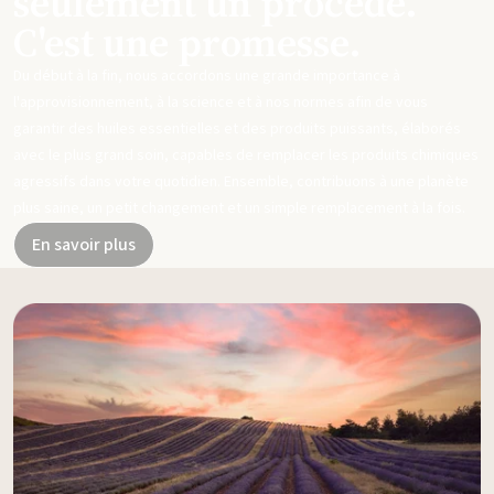
seulement un procédé.
C'est une promesse.
Du début à la fin, nous accordons une grande importance à
l'approvisionnement, à la science et à nos normes afin de vous
garantir des huiles essentielles et des produits puissants, élaborés
avec le plus grand soin, capables de remplacer les produits chimiques
agressifs dans votre quotidien. Ensemble, contribuons à une planète
plus saine, un petit changement et un simple remplacement à la fois.
En savoir plus