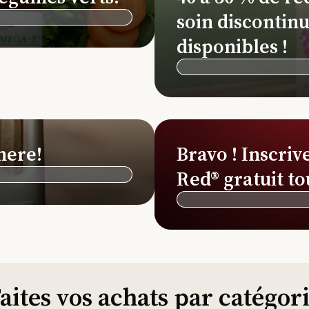
soin discontinu
disponibles !
here!
Bravo ! Inscriv
Red® gratuit to
aites vos achats par catégor