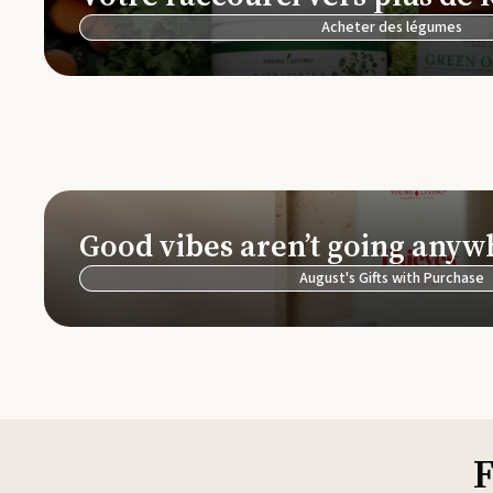
Acheter des légumes
Good vibes aren’t going anyw
August's Gifts with Purchase
F