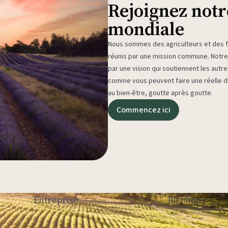
Rejoignez not
mondiale
Nous sommes des agriculteurs et des fa
réunis par une mission commune. Not
par une vision qui soutiennent les autr
comme vous peuvent faire une réelle di
au bien-être, goutte après goutte.
Commencez ici
Juridique
Entreprise