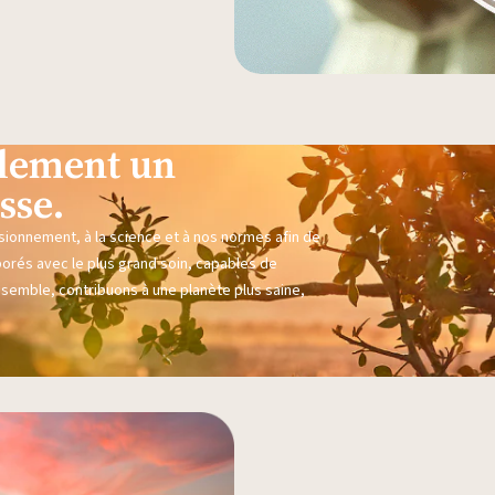
eulement un
sse.
sionnement, à la science et à nos normes afin de
borés avec le plus grand soin, capables de
nsemble, contribuons à une planète plus saine,