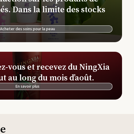
Ferme et distillerie d'Okinawa
és. Dans la limite des stocks
NingXia Red
See
Ferme et distillerie de lavande Simiane-la-
Rotonde
Acheter des soins pour la peau
Simplified by Jacob + Kait
Thi
ez-vous et recevez du NingXia
ut au long du mois d’août.
En savoir plus
ie