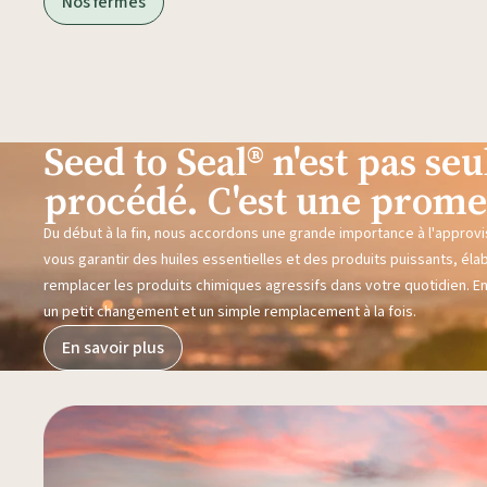
Nos fermes
Seed to Seal® n'est pas s
procédé. C'est une prome
Du début à la fin, nous accordons une grande importance à l'approvi
vous garantir des huiles essentielles et des produits puissants, éla
remplacer les produits chimiques agressifs dans votre quotidien. E
un petit changement et un simple remplacement à la fois.
En savoir plus