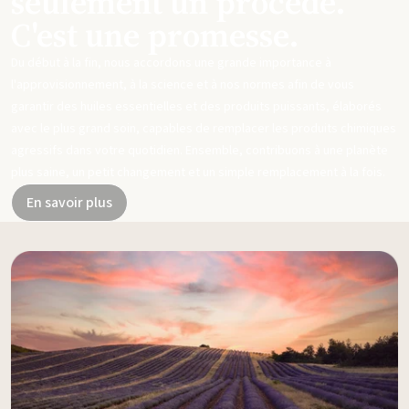
seulement un procédé.
C'est une promesse.
Du début à la fin, nous accordons une grande importance à
l'approvisionnement, à la science et à nos normes afin de vous
garantir des huiles essentielles et des produits puissants, élaborés
avec le plus grand soin, capables de remplacer les produits chimiques
agressifs dans votre quotidien. Ensemble, contribuons à une planète
plus saine, un petit changement et un simple remplacement à la fois.
En savoir plus