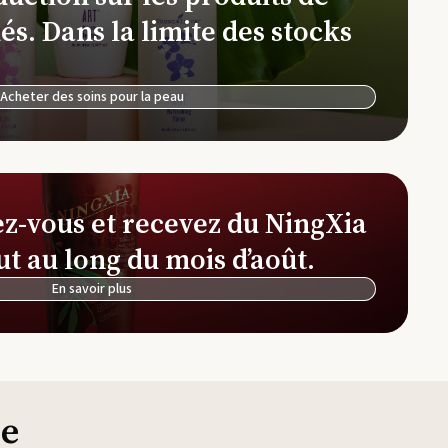
Ferme et distillerie d'Okinawa
és. Dans la limite des stocks
NingXia Red
See
Ferme et distillerie de lavande Simiane-la-
Rotonde
Acheter des soins pour la peau
Simplified by Jacob + Kait
Thi
ez-vous et recevez du NingXia
ut au long du mois d’août.
En savoir plus
ie