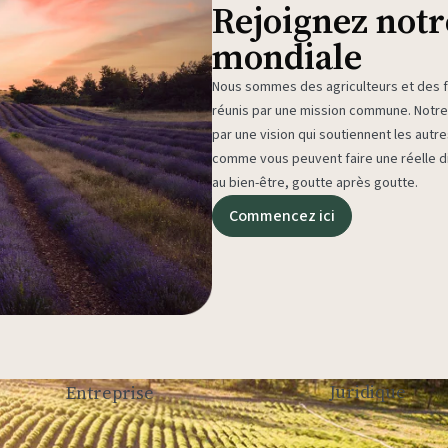
Rejoignez not
mondiale
Nous sommes des agriculteurs et des fa
réunis par une mission commune. Not
par une vision qui soutiennent les autr
comme vous peuvent faire une réelle di
au bien-être, goutte après goutte.
Commencez ici
Juridique
Entreprise