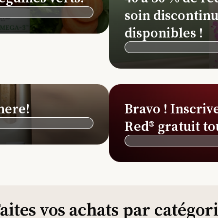
soin discontinu
disponibles !
here!
Bravo ! Inscriv
Red® gratuit to
aites vos achats par catégor