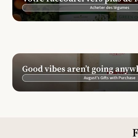
Acheter des légumes
Good vibes aren’t going anyw
August's Gifts with Purchase
F