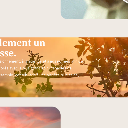
eulement un
sse.
sionnement, à la science et à nos normes afin de
borés avec le plus grand soin, capables de
nsemble, contribuons à une planète plus saine,