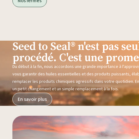
Nos fermes
Seed to Seal® n'est pas s
procédé. C'est une prome
Du début à la fin, nous accordons une grande importance à l'approvi
vous garantir des huiles essentielles et des produits puissants, éla
remplacer les produits chimiques agressifs dans votre quotidien. E
un petit changement et un simple remplacement à la fois.
En savoir plus