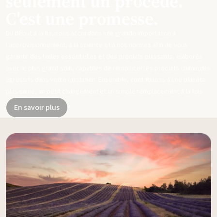
seulement un procédé.
C'est une promesse.
Du début à la fin, nous accordons une grande importance à
l'approvisionnement, à la science et à nos normes afin de vous
garantir des huiles essentielles et des produits puissants, élaborés
avec le plus grand soin, capables de remplacer les produits chimiques
agressifs dans votre quotidien. Ensemble, contribuons à une planète
plus saine, un petit changement et un simple remplacement à la fois.
En savoir plus