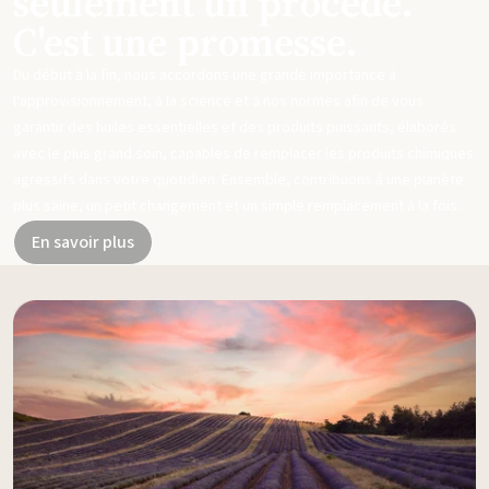
seulement un procédé.
C'est une promesse.
Du début à la fin, nous accordons une grande importance à
l'approvisionnement, à la science et à nos normes afin de vous
garantir des huiles essentielles et des produits puissants, élaborés
avec le plus grand soin, capables de remplacer les produits chimiques
agressifs dans votre quotidien. Ensemble, contribuons à une planète
plus saine, un petit changement et un simple remplacement à la fois.
En savoir plus