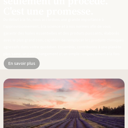
seulement un procédé.
C'est une promesse.
Du début à la fin, nous accordons une grande importance à
l'approvisionnement, à la science et à nos normes afin de vous
garantir des huiles essentielles et des produits puissants, élaborés
avec le plus grand soin, capables de remplacer les produits chimiques
agressifs dans votre quotidien. Ensemble, contribuons à une planète
plus saine, un petit changement et un simple remplacement à la fois.
En savoir plus