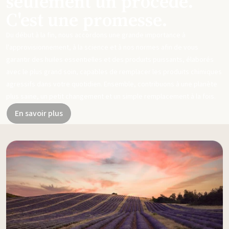
seulement un procédé.
C'est une promesse.
Du début à la fin, nous accordons une grande importance à
l'approvisionnement, à la science et à nos normes afin de vous
garantir des huiles essentielles et des produits puissants, élaborés
avec le plus grand soin, capables de remplacer les produits chimiques
agressifs dans votre quotidien. Ensemble, contribuons à une planète
plus saine, un petit changement et un simple remplacement à la fois.
En savoir plus