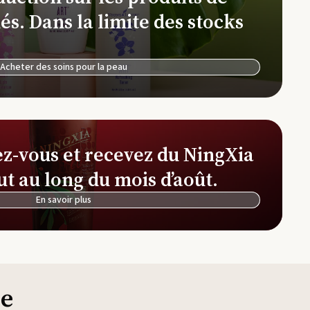
Ferme et distillerie d'Okinawa
és. Dans la limite des stocks
NingXia Red
See
Ferme et distillerie de lavande Simiane-la-
Rotonde
Acheter des soins pour la peau
Simplified by Jacob + Kait
Thi
ez-vous et recevez du NingXia
ut au long du mois d’août.
En savoir plus
ie