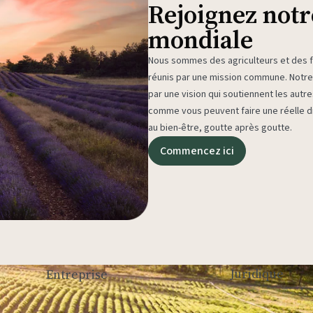
Rejoignez not
mondiale
Nous sommes des agriculteurs et des fa
réunis par une mission commune. Not
par une vision qui soutiennent les autr
comme vous peuvent faire une réelle di
au bien-être, goutte après goutte.
Commencez ici
Juridique
Entreprise