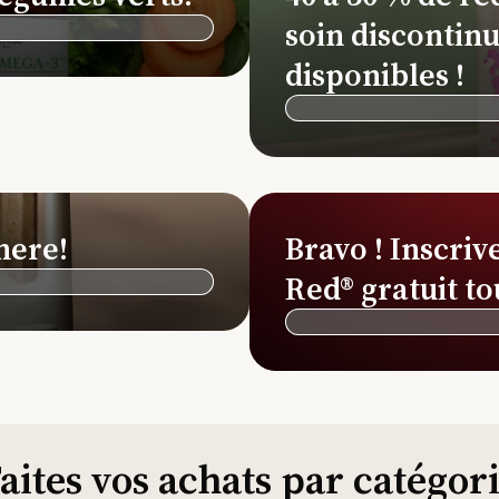
soin discontinu
disponibles !
here!
Bravo ! Inscriv
Red® gratuit to
aites vos achats par catégor