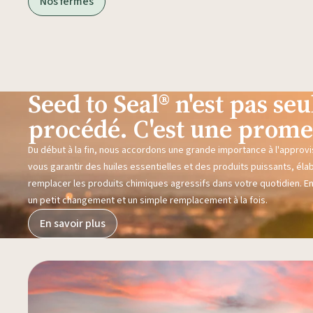
Nos fermes
Seed to Seal® n'est pas s
procédé. C'est une prome
Du début à la fin, nous accordons une grande importance à l'approvi
vous garantir des huiles essentielles et des produits puissants, éla
remplacer les produits chimiques agressifs dans votre quotidien. E
un petit changement et un simple remplacement à la fois.
En savoir plus