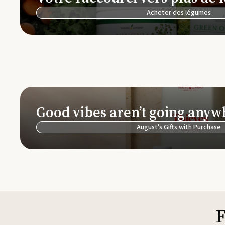
Acheter des légumes
Good vibes aren’t going anyw
August's Gifts with Purchase
F