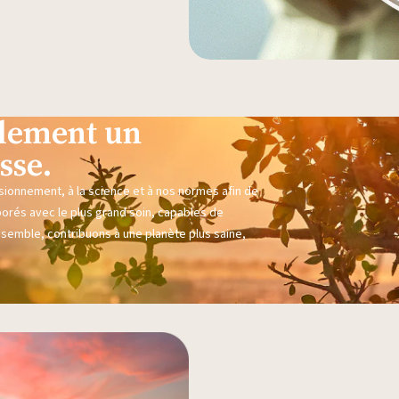
eulement un
sse.
sionnement, à la science et à nos normes afin de
borés avec le plus grand soin, capables de
nsemble, contribuons à une planète plus saine,