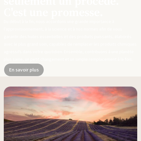
seulement un procédé.
C'est une promesse.
Du début à la fin, nous accordons une grande importance à
l'approvisionnement, à la science et à nos normes afin de vous
garantir des huiles essentielles et des produits puissants, élaborés
avec le plus grand soin, capables de remplacer les produits chimiques
agressifs dans votre quotidien. Ensemble, contribuons à une planète
plus saine, un petit changement et un simple remplacement à la fois.
En savoir plus