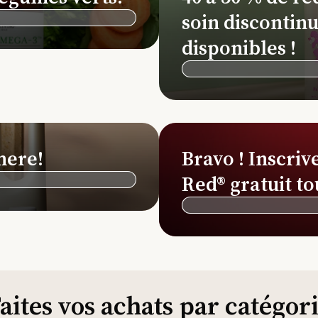
soin discontinu
disponibles !
here!
Bravo ! Inscriv
Red® gratuit to
aites vos achats par catégor