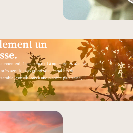
eulement un
sse.
sionnement, à la science et à nos normes afin de
borés avec le plus grand soin, capables de
nsemble, contribuons à une planète plus saine,