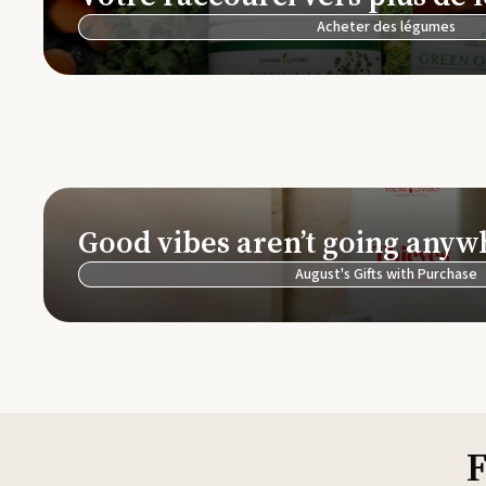
Acheter des légumes
Good vibes aren’t going anyw
August's Gifts with Purchase
F