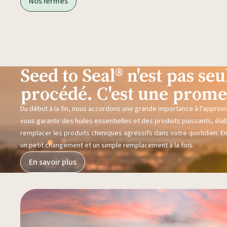
Nos fermes
Seed to Seal® n'est pas s
procédé. C'est une prome
Du début à la fin, nous accordons une grande importance à l'approvi
vous garantir des huiles essentielles et des produits puissants, éla
remplacer les produits chimiques agressifs dans votre quotidien. E
un petit changement et un simple remplacement à la fois.
En savoir plus