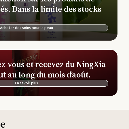
Ferme et distillerie d'Okinawa
és. Dans la limite des stocks
NingXia Red
See
Ferme et distillerie de lavande Simiane-la-
Rotonde
Acheter des soins pour la peau
Simplified by Jacob + Kait
Thi
ez-vous et recevez du NingXia
ut au long du mois d’août.
En savoir plus
ie