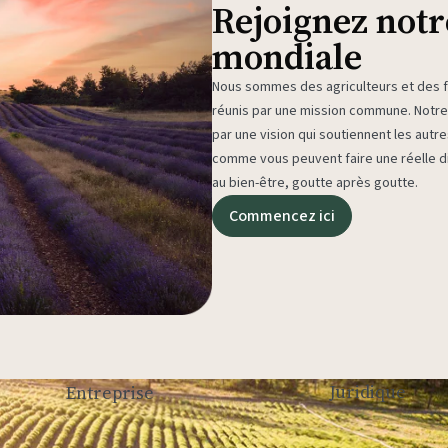
Rejoignez not
mondiale
Nous sommes des agriculteurs et des fa
réunis par une mission commune. Not
par une vision qui soutiennent les autr
comme vous peuvent faire une réelle di
au bien-être, goutte après goutte.
Commencez ici
Juridique
Entreprise