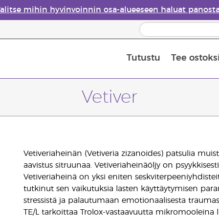
alitse mihin hyvinvoinnin osa-alueeseen haluat panost
Tutustu
Tee ostoks
Eteeristen öljyjen turvallisuus
Viimeinen mahdollisuus: 50 % alen
Vetiver
Vetiveriaheinän (Vetiveria zizanoides) patsulia mui
aavistus sitruunaa. Vetiveriaheinäöljy on psyykkises
Vetiveriaheinä on yksi eniten seskviterpeeniyhdisteitä
tutkinut sen vaikutuksia lasten käyttäytymisen para
stressistä ja palautumaan emotionaalisesta traumas
TE/L tarkoittaa Trolox-vastaavuutta mikromooleina li