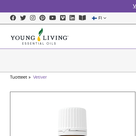
V
FI
Tuotteet
Vetiver