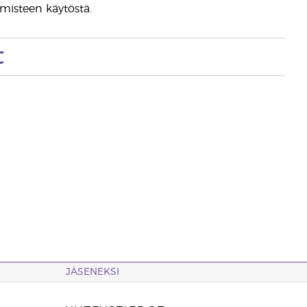
almisteen käytöstä.
t
JÄSENEKSI