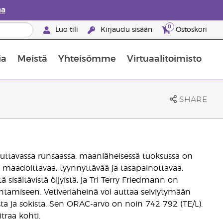
aa
0
Luo tili
Kirjaudu sisään
Ostoskori
ia
Meistä
Yhteisömme
Virtuaalitoimisto
nus valikoiduista ihonhoitotuotteista
Young Livingin ravintolisäopas
Miten eteerisiä öljyjä käytetään
SHARE
stuttavassa runsaassa, maanläheisessä tuoksussa on
ti maadoittavaa, tyynnyttävää ja tasapainottavaa.
 sisältävistä öljyistä, ja Tri Terry Friedmann on
ntamiseen. Vetiveriaheinä voi auttaa selviytymään
ta ja sokista. Sen ORAC-arvo on noin 742 792 (TE/L).
traa kohti.