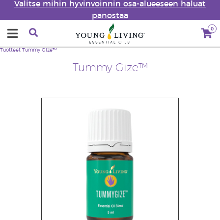
Valitse mihin hyvinvoinnin osa-alueeseen haluat
panostaa
0
Tuotteet
Tummy Gize™
Tummy Gize™