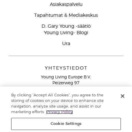
Asiakaspalvelu
Tapahtumat & Mediakeskus
D. Gary Young -säätiö
Young Living- Blogi
Ura
YHTEYSTIEDOT
Young Living Europe B.V.
Peizerweg 97
9727 AJ Groningen
Netherlands
By clicking “Accept All Cookies”, you agree to the
storing of cookies on your device to enhance site
Ilmainen yhteydenotto lankanumeroista Suomesta
0800
navigation, analyze site usage, and assist in our
913 239
marketing efforts.
Privacy Policy
Email: asiakaspalvelu@youngliving.com
Cookie Settings