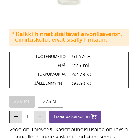
* Kaikki hinnat sisältävät arvonlisäveron.
Toimituskulut eivät sisälly hintaan.
514208
TUOTENUMERO
225 ml
ERÄ
42,78 €
TUKKUKAUPPA
56,30 €
JÄLLEENMYYNTI
225 ML
225 ML
Lisää ostoskoriin
Vedetön Thieves® -käsienpuhdistusaine on täysin
luonnollinen tuote käsien puhdistamiseen ja