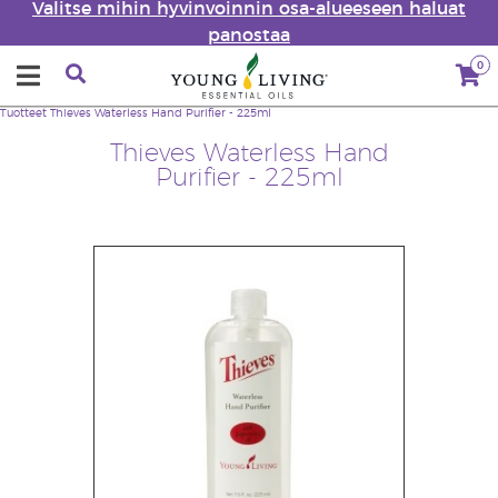
Valitse mihin hyvinvoinnin osa-alueeseen haluat
panostaa
0
Tuotteet
Thieves Waterless Hand Purifier - 225ml
Thieves Waterless Hand
Purifier - 225ml