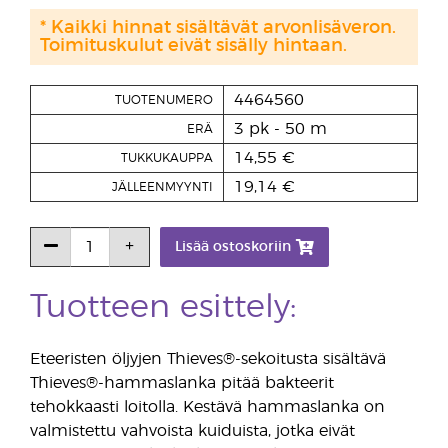
* Kaikki hinnat sisältävät arvonlisäveron.
Toimituskulut eivät sisälly hintaan.
4464560
TUOTENUMERO
3 pk - 50 m
ERÄ
14,55 €
TUKKUKAUPPA
19,14 €
JÄLLEENMYYNTI
Lisää ostoskoriin
Tuotteen esittely:
Eteeristen öljyjen Thieves®-sekoitusta sisältävä
Thieves®-hammaslanka pitää bakteerit
tehokkaasti loitolla. Kestävä hammaslanka on
valmistettu vahvoista kuiduista, jotka eivät