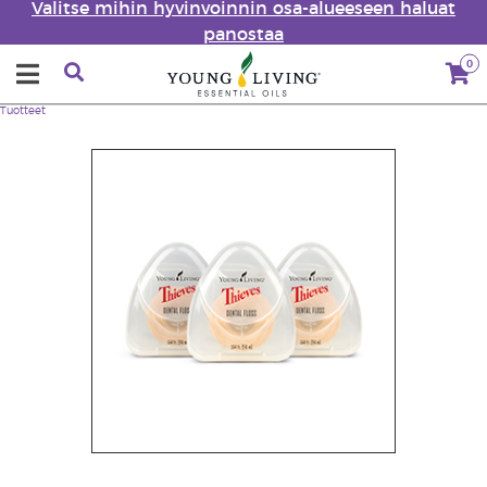
Valitse mihin hyvinvoinnin osa-alueeseen haluat
panostaa
0
Tuotteet