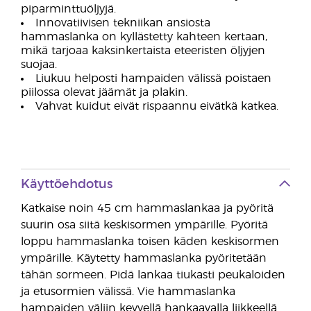
piparminttuöljyjä.
Innovatiivisen tekniikan ansiosta
hammaslanka on kyllästetty kahteen kertaan,
mikä tarjoaa kaksinkertaista eteeristen öljyjen
suojaa.
Liukuu helposti hampaiden välissä poistaen
piilossa olevat jäämät ja plakin.
Vahvat kuidut eivät rispaannu eivätkä katkea.
Käyttöehdotus
Katkaise noin 45 cm hammaslankaa ja pyöritä
suurin osa siitä keskisormen ympärille. Pyöritä
loppu hammaslanka toisen käden keskisormen
ympärille. Käytetty hammaslanka pyöritetään
tähän sormeen. Pidä lankaa tiukasti peukaloiden
ja etusormien välissä. Vie hammaslanka
hampaiden väliin kevyellä hankaavalla liikkeellä.