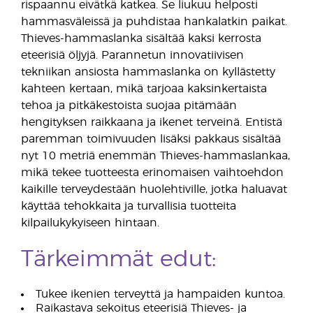
rispaannu eivätkä katkea. Se liukuu helposti
hammasväleissä ja puhdistaa hankalatkin paikat.
Thieves-hammaslanka sisältää kaksi kerrosta
eteerisiä öljyjä. Parannetun innovatiivisen
tekniikan ansiosta hammaslanka on kyllästetty
kahteen kertaan, mikä tarjoaa kaksinkertaista
tehoa ja pitkäkestoista suojaa pitämään
hengityksen raikkaana ja ikenet terveinä. Entistä
paremman toimivuuden lisäksi pakkaus sisältää
nyt 10 metriä enemmän Thieves-hammaslankaa,
mikä tekee tuotteesta erinomaisen vaihtoehdon
kaikille terveydestään huolehtiville, jotka haluavat
käyttää tehokkaita ja turvallisia tuotteita
kilpailukykyiseen hintaan.
Tärkeimmät edut:
Tukee ikenien terveyttä ja hampaiden kuntoa.
Raikastava sekoitus eteerisiä Thieves- ja