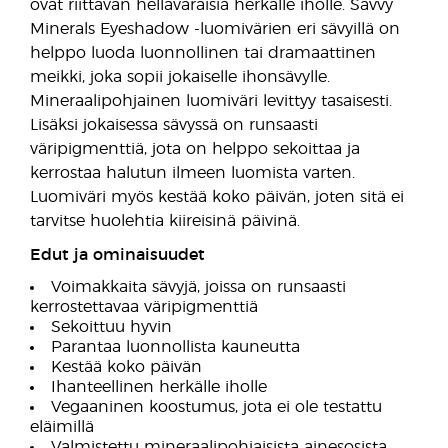
ovat riittävän hellävaraisia herkälle iholle. Savvy
Minerals Eyeshadow -luomivärien eri sävyillä on
helppo luoda luonnollinen tai dramaattinen
meikki, joka sopii jokaiselle ihonsävylle.
Mineraalipohjainen luomiväri levittyy tasaisesti.
Lisäksi jokaisessa sävyssä on runsaasti
väripigmenttiä, jota on helppo sekoittaa ja
kerrostaa halutun ilmeen luomista varten.
Luomiväri myös kestää koko päivän, joten sitä ei
tarvitse huolehtia kiireisinä päivinä.
Edut ja ominaisuudet
Voimakkaita sävyjä, joissa on runsaasti
kerrostettavaa väripigmenttiä
Sekoittuu hyvin
Parantaa luonnollista kauneutta
Kestää koko päivän
Ihanteellinen herkälle iholle
Vegaaninen koostumus, jota ei ole testattu
eläimillä
Valmistettu mineraalipohjaisista ainesosista