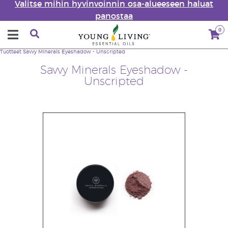
Valitse mihin hyvinvoinnin osa-alueeseen haluat
panostaa
0
Tuotteet
Savvy Minerals Eyeshadow - Unscripted
Savvy Minerals Eyeshadow -
Unscripted