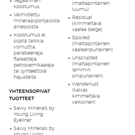
Vegaaninen
(mattapintainen
koostumus
luumu)
Valmistettu
Residual
mineraalipohjaisista
(kimmeltävä
ainesosista
vaalea beige)
Koostumus ei
Spoiled
sisällä talkkia,
(mattapintainen
vismuttia,
vaaleanpunainen)
parabeeneja,
Unscripted
ftalaatteja,
(mattapintainen
petrokemikaaleja
lämmin
tai synteettisiä
sinipunainen)
hajusteita
Wanderlust
(kalvas
YHTEENSOPIVAT
kimmeltävä
TUOTTEET
valkoinen)
Savvy Minerals by
Young Living
Eyeliner
Savvy Minerals by
Young Living