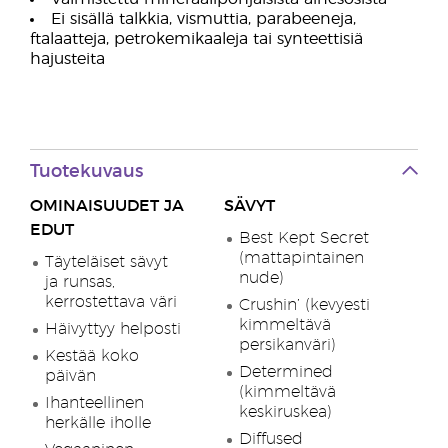
Ei sisällä talkkia, vismuttia, parabeeneja,
ftalaatteja, petrokemikaaleja tai synteettisiä
hajusteita
Tuotekuvaus
OMINAISUUDET JA
SÄVYT
EDUT
Best Kept Secret
(mattapintainen
Täyteläiset sävyt
nude)
ja runsas,
kerrostettava väri
Crushin’ (kevyesti
kimmeltävä
Häivyttyy helposti
persikanväri)
Kestää koko
Determined
päivän
(kimmeltävä
Ihanteellinen
keskiruskea)
herkälle iholle
Diffused