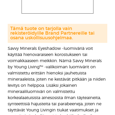
Tämä tuote on tarjolla vain
rekisteröidyille Brand Partnereille tai
osana uskollisuusohjelmaa.
Savvy Minerals Eyeshadow -luomiväriä voit
käyttää hienovaraiseen korostukseen tai
voimakkaaseen meikkiin. Nämä Savvy Minerals
by Young Living™ -valikoiman luomivärit on
valmistettu erittäin hienoksi jauhetuista
mineraaleista, joten ne kestävät pitkään ja niiden
levitys on helppoa. Lisäksi jokainen
mineraaliluomiväri on valmistettu
korkealaatuisista ainesosista ilman täyteaineita,
synteettisiä hajusteita tai parabeeneja, joten ne
täyttävät Young Livingin tiukat vaatimukset ja