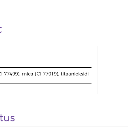
t
I 77499), mica (CI 77019), titaanioksidi
tus