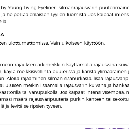
 by Young Living Eyeliner -silmänrajausvärin puuterimai
 ja helpottaa erilaisten tyylien luomista. Jos kaipaat inten
llä.
AA
asten ulottumattomissa. Vain ulkoiseen käyttöön.
meän rajauksen arkimeikkiin käyttämällä rajausväriä kuiv
 käytä meikkisivellintä puuterissa ja karista ylimääräinen
. Aloita rajaaminen silmän sisänurkasta, lisää rajausvärip
at utuisen meikin lisäämällä rajausvärin kuivana ja hankaa
aattorilla tai vanupuikolla. Jos kaipaat intensiivisempää,
amasi määrä rajausväripuuteria purkin kanteen tai sekoitusp
lä ja levitä se ripsien tyveen.