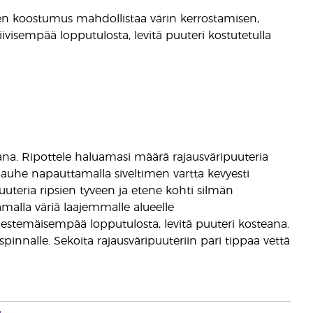
nen koostumus mahdollistaa värin kerrostamisen,
siivisempää lopputulosta, levitä puuteri kostutetulla
ana. Ripottele haluamasi määrä rajausväripuuteria
 jauhe napauttamalla siveltimen vartta kevyesti
uuteria ripsien tyveen ja etene kohti silmän
malla väriä laajemmalle alueelle
 nestemäisempää lopputulosta, levitä puuteri kosteana.
innalle. Sekoita rajausväripuuteriin pari tippaa vettä