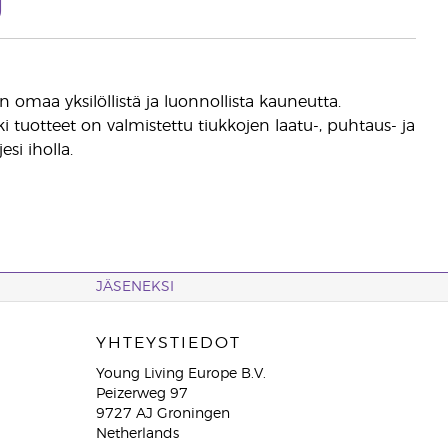
U
omaa yksilöllistä ja luonnollista kauneutta.
tuotteet on valmistettu tiukkojen laatu-, puhtaus- ja
si iholla.
JÄSENEKSI
YHTEYSTIEDOT
Young Living Europe B.V.
Peizerweg 97
9727 AJ Groningen
Netherlands