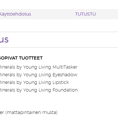
Käyttöehdotus
TUTUSTU
us
OPIVAT TUOTTEET
inerals by Young Living MultiTasker
inerals by Young Living Eyeshadow
inerals by Young Living Lipstick
inerals by Young Living Foundation
ter (mattapintainen musta)