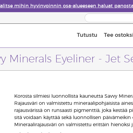
alitse mihin hyvinvoinnin osa-alueeseen haluat panost
Tutustu
Tee ostoks
Eteeristen öljyjen turvallisuus
Viimeinen mahdollisuus: 50 % alen
y Minerals Eyeliner - Jet S
Korosta silmiesi luonnollista kauneutta Savvy Minera
Rajausväri on valmistettu mineraalipohjaisista ainesosi
rajausvärissä on runsaasti pigmenttiä, joka kestää pi
sitä voidaan käyttää sekä luonnollisen päivämeiki
Mineraalirajausväri on valmistettu erittäin hienoksi j