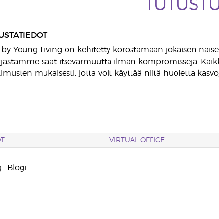
TUTUST
USTATIEDOT
 by Young Living on kehitetty korostamaan jokaisen naisen 
jastamme saat itsevarmuutta ilman kompromisseja. Kaikki 
timusten mukaisesti, jotta voit käyttää niitä huoletta kasvoje
OT
VIRTUAL OFFICE
- Blogi