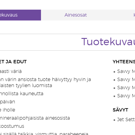
ekuvaus
Ainesosat
Tuotekuva
T JA EDUT
YHTEENS
asti väriä
Savvy M
n värin ansiosta tuote häivyttyy hyvin ja
Savvy M
laisten tyylien luomista
Savvy M
nnollista kauneutta
Savvy M
päivän
 iholle
SÄVYT
ineraalipohjaisista ainesosista
Jet Set
koostumus
sisällä talkkia, vismuttia, parabeeneja,