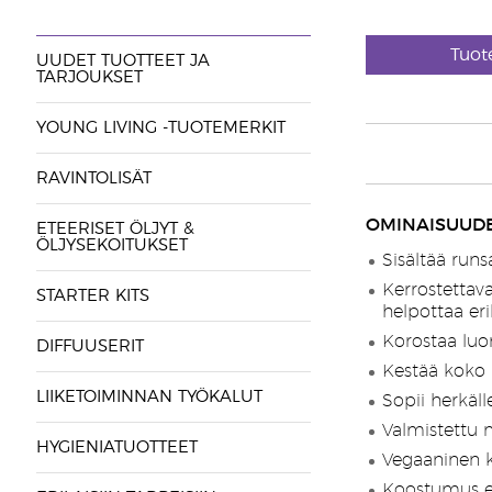
Tuot
UUDET TUOTTEET JA
TARJOUKSET
YOUNG LIVING -TUOTEMERKIT
RAVINTOLISÄT
OMINAISUUDE
ETEERISET ÖLJYT &
ÖLJYSEKOITUKSET
Sisältää runsa
Kerrostettava
STARTER KITS
helpottaa eri
Korostaa luo
DIFFUUSERIT
Kestää koko 
LIIKETOIMINNAN TYÖKALUT
Sopii herkälle
Valmistettu m
HYGIENIATUOTTEET
Vegaaninen 
Koostumus ei 