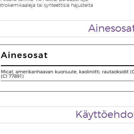
petrokemikaaleja tai synteettisiä hajusteita
Ainesosa
Ainesosat
Micat, amerikanhaavan kuoriuute, kaoliniitti, rautaoksidit (C
(CI 77891)
Käyttöehdo