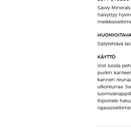
Savvy Minerals
häivyttyy hyvin
meikkisiveltime
HUOMIOITAV
Säilytettävä l
KÄYTTÖ
Voit luoda peh
purkin kanteen,
kannen reunaan
ulkoreunaa. Sa
luomiväriapplik
Ripottele halu
rajaussiveltimel