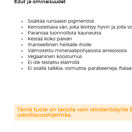
Edut ja ominaisuudet
Sisältää runsaasti pigmenttiä
Kerrostettava väri, joka levittyy hyvin ja jolla 
Parantaa luonnollista kauneutta
Kestää koko päivän
Ihanteellinen herkälle iholle
Valmistettu mineraalipohjaisista ainesosista
Vegaaninen koostumus
Ei ole testattu eläimillä
Ei sisällä talkkia, vismuttia, parabeeneja, ftala
Tämä tuote on tarjolla vain rekisteröidyille 
uskollisuusohjelmaa.