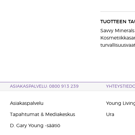
TUOTTEEN TA
Savvy Minerals
Kosmetiikkasar
turvallisuusvaa
ASIAKASPALVELU: 0800 913 239
YHTEYSTIED
Asiakaspalvelu
Young Living
Tapahtumat & Mediakeskus
Ura
D. Gary Young -säätiö