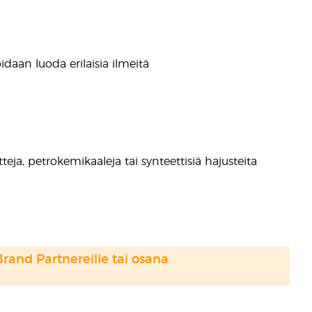
voidaan luoda erilaisia ilmeitä
atteja, petrokemikaaleja tai synteettisiä hajusteita
Brand Partnereille tai osana