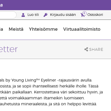
aa
0
Luo tili
Kirjaudu sisään
Ostoskori
ia
Meistä
Yhteisömme
Virtuaalitoimisto
nus valikoiduista ihonhoitotuotteista
Young Livingin ravintolisäopas
Miten eteerisiä öljyjä käytetään
etter
SHARE
ls by Young Living™ Eyeliner -rajausvärin avulla.
sta, ja se sopii ihanteellisesti herkälle iholle. Tässä
tkään paikallaan. Kerrostettava väri sekoittuu hyvin, ja
n että voimakkaamman iltameikin luomiseen.
auhetuista mineraaleista, ja sitä on helppo levittää.