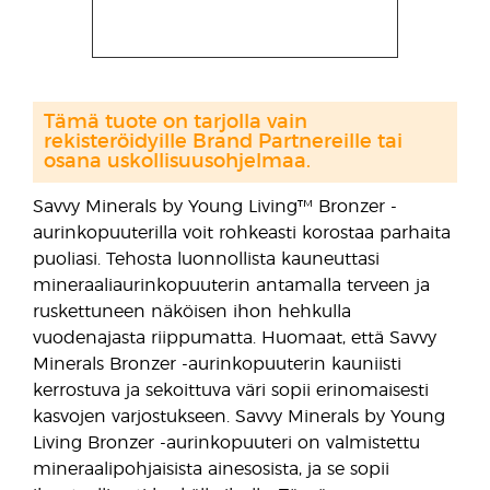
Tämä tuote on tarjolla vain
rekisteröidyille Brand Partnereille tai
osana uskollisuusohjelmaa.
Savvy Minerals by Young Living™ Bronzer -
aurinkopuuterilla voit rohkeasti korostaa parhaita
puoliasi. Tehosta luonnollista kauneuttasi
mineraaliaurinkopuuterin antamalla terveen ja
ruskettuneen näköisen ihon hehkulla
vuodenajasta riippumatta. Huomaat, että Savvy
Minerals Bronzer -aurinkopuuterin kauniisti
kerrostuva ja sekoittuva väri sopii erinomaisesti
kasvojen varjostukseen. Savvy Minerals by Young
Living Bronzer -aurinkopuuteri on valmistettu
mineraalipohjaisista ainesosista, ja se sopii