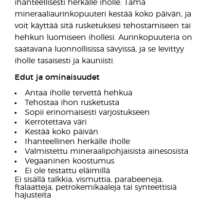
ihanteellisesti herkälle iholle. Tämä
mineraaliaurinkopuuteri kestää koko päivän, ja
voit käyttää sitä rusketuksesi tehostamiseen tai
hehkun luomiseen ihollesi. Aurinkopuuteria on
saatavana luonnollisissa sävyissä, ja se levittyy
iholle tasaisesti ja kauniisti.
Edut ja ominaisuudet
Antaa iholle tervettä hehkua
Tehostaa ihon rusketusta
Sopii erinomaisesti varjostukseen
Kerrotettava väri
Kestää koko päivän
Ihanteellinen herkälle iholle
Valmistettu mineraalipohjaisista ainesosista
Vegaaninen koostumus
Ei ole testattu eläimillä
Ei sisällä talkkia, vismuttia, parabeeneja,
ftalaatteja, petrokemikaaleja tai synteettisiä
hajusteita