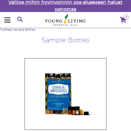
Valitse mihin hyvinvoinnin osa-alueeseen haluat
panostaa
0
Tuotteet
Sample Bottles
Sample Bottles