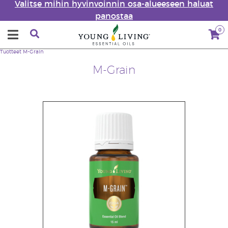
Valitse mihin hyvinvoinnin osa-alueeseen haluat
panostaa
0
Tuotteet
M-Grain
M-Grain