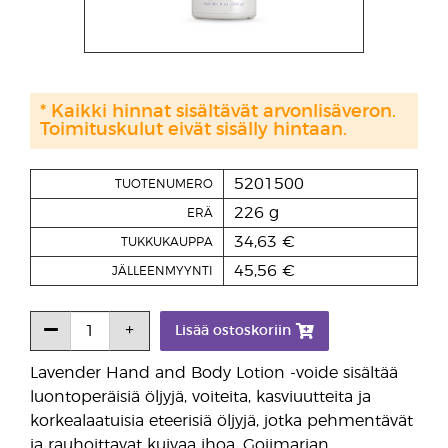
* Kaikki hinnat sisältävät arvonlisäveron.
Toimituskulut eivät sisälly hintaan.
5201500
TUOTENUMERO
226 g
ERÄ
34,63 €
TUKKUKAUPPA
45,56 €
JÄLLEENMYYNTI
Lisää ostoskoriin
Lavender Hand and Body Lotion -voide sisältää
luontoperäisiä öljyjä, voiteita, kasviuutteita ja
korkealaatuisia eteerisiä öljyjä, jotka pehmentävät
ja rauhoittavat kuivaa ihoa. Gojimarjan